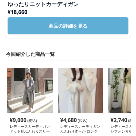
ゆったりニットカーディガン
¥
18,660
商品の詳細を見る
今回紹介した商品一覧
¥
9,000
¥
4,680
¥
2,740
(税込)
(税込)
(税込
レディースカーディガン
レディースカーディガン
レディースカー
ドット柄ふんわりスリー
ふんわり柔らか ロング
シフォン素材 