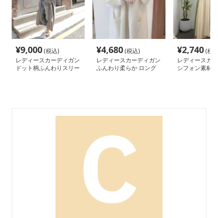
¥
9,000
¥
4,680
¥
2,740
(税込)
(税込)
(税込
レディースカーディガン
レディースカーディガン
レディースカー
ドット柄ふんわりスリー
ふんわり柔らか ロング
シフォン素材 
ブニットカーディガン
丈カーディガン
優美 カーディ
ロングカーディガン
ング丈カーディ