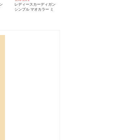
ン
レディースカーディガン
シンプル マオカラー ミ
リタリーロングコート