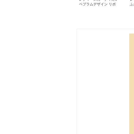
ペプラムデザイン リボ
ふ
ンベルト付き カーディ
た
ガン
ン