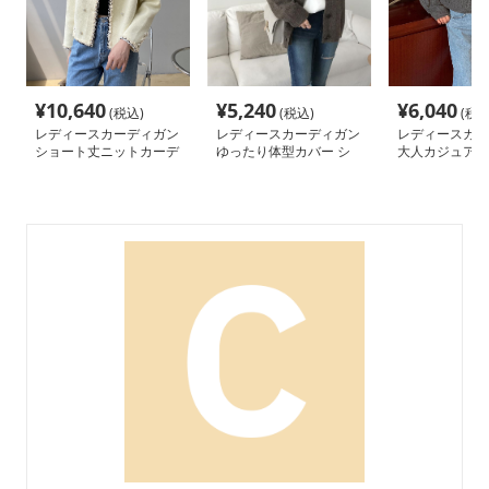
¥
10,640
¥
5,240
¥
6,040
(税込)
(税込)
(税込
レディースカーディガン
レディースカーディガン
レディースカー
ショート丈ニットカーデ
ゆったり体型カバー シ
大人カジュアル
ィガン 長袖 装飾ボタン
ョート丈ニットカーディ
ト丈 ケーブル編
付き
ガン
トカーディガン