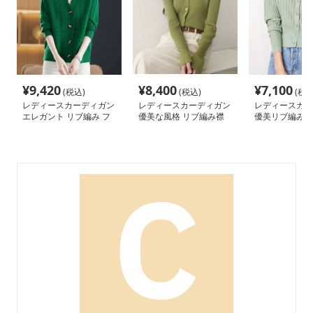
¥
9,420
¥
8,400
¥
7,100
(税込)
(税込)
(税込
レディースカーディガン
レディースカーディガン
レディースカー
エレガント リブ編み フ
優美な風格 リブ編み襟
優美リブ編み短
レアカーディガン ミド
付きカーディガン ショ
カーディガン 
ル丈カーディガン
ート丈カーディガン
丈