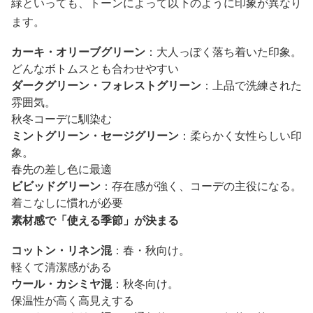
緑といっても、トーンによって以下のように印象が異なり
ます。
カーキ・オリーブグリーン
：大人っぽく落ち着いた印象。
どんなボトムスとも合わせやすい
ダークグリーン・フォレストグリーン
：上品で洗練された
雰囲気。
秋冬コーデに馴染む
ミントグリーン・セージグリーン
：柔らかく女性らしい印
象。
春先の差し色に最適
ビビッドグリーン
：存在感が強く、コーデの主役になる。
着こなしに慣れが必要
素材感で「使える季節」が決まる
コットン・リネン混
：春・秋向け。
軽くて清潔感がある
ウール・カシミヤ混
：秋冬向け。
保温性が高く高見えする