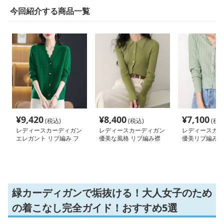
今回紹介する商品一覧
¥
9,420
¥
8,400
¥
7,100
(税込)
(税込)
(税込
レディースカーディガン
レディースカーディガン
レディースカー
エレガント リブ編み フ
優美な風格 リブ編み襟
優美リブ編み短
レアカーディガン ミド
付きカーディガン ショ
カーディガン 
ル丈カーディガン
ート丈カーディガン
丈
緑カーディガンで垢抜ける！大人女子のため
の着こなし完全ガイド！おすすめ5選