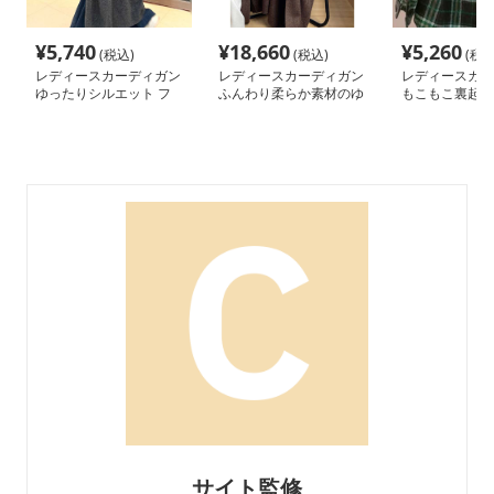
¥
5,740
¥
18,660
¥
5,260
(税込)
(税込)
(税込
レディースカーディガン
レディースカーディガン
レディースカー
ゆったりシルエット フ
ふんわり柔らか素材のゆ
もこもこ裏起毛
ード付きカーディガン
ったりニットカーディガ
柄フード付きシ
ロング丈カーディガン
ン
ョート丈
サイト監修