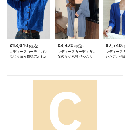
¥
13,010
¥
3,420
¥
7,740
(税込)
(税込)
(税込
レディースカーディガン
レディースカーディガン
レディースカー
ねじり編み模様のふわふ
なめらか素材 ゆったり
シンプル清楚な
わカーディガン ショー
カーディガン ミドル丈
材ショートカー
ト丈
カーディガン