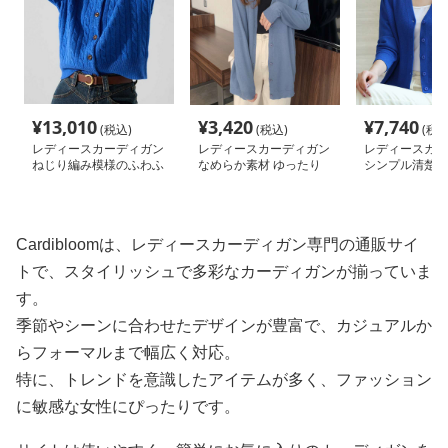
¥
13,010
¥
3,420
¥
7,740
(税込)
(税込)
(税込
レディースカーディガン
レディースカーディガン
レディースカー
ねじり編み模様のふわふ
なめらか素材 ゆったり
シンプル清楚な
わカーディガン ショー
カーディガン ミドル丈
材ショートカー
ト丈
カーディガン
Cardibloomは、レディースカーディガン専門の通販サイ
トで、スタイリッシュで多彩なカーディガンが揃っていま
す。
季節やシーンに合わせたデザインが豊富で、カジュアルか
らフォーマルまで幅広く対応。
特に、トレンドを意識したアイテムが多く、ファッション
に敏感な女性にぴったりです。