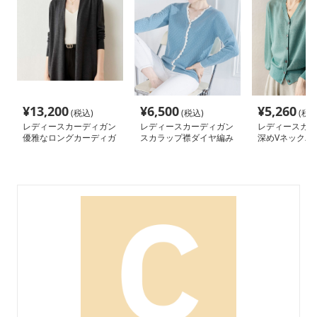
¥
13,200
¥
6,500
¥
5,260
(税込)
(税込)
(税込
レディースカーディガン
レディースカーディガン
レディースカー
優雅なロングカーディガ
スカラップ襟ダイヤ編み
深めVネックバ
ン ノーカラー
長袖カーディガン
ニットカーディ