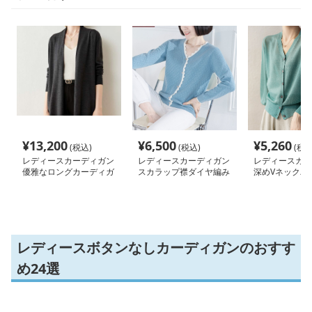
¥
13,200
¥
6,500
¥
5,260
(税込)
(税込)
(税込
レディースカーディガン
レディースカーディガン
レディースカー
優雅なロングカーディガ
スカラップ襟ダイヤ編み
深めVネックバ
ン ノーカラー
長袖カーディガン
ニットカーディ
レディースボタンなしカーディガンのおすす
め24選