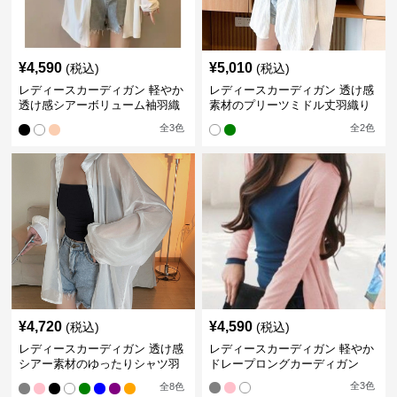
¥
4,590
¥
5,010
(税込)
(税込)
レディースカーディガン 軽やか
レディースカーディガン 透け感
透け感シアーボリューム袖羽織
素材のプリーツミドル丈羽織り
りカーディガン
カーディガン
全
3
色
全
2
色
¥
4,720
¥
4,590
(税込)
(税込)
レディースカーディガン 透け感
レディースカーディガン 軽やか
シアー素材のゆったりシャツ羽
ドレープロングカーディガン
織り
全
3
色
全
8
色