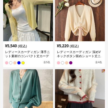
¥
5,540
¥
5,220
(税込)
(税込)
レディースカーディガン 薄手ニ
レディースカーディガン 深めV
ット素材のコンパクト丈カーデ
ネックボタン留めショート丈ニ
ィガン
ットカーディガン
全
5
色
全
4
色