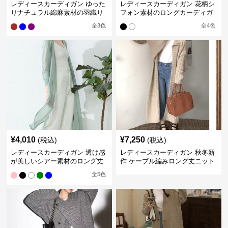
レディースカーディガン ゆった
レディースカーディガン 花柄シ
りナチュラル綿麻素材の羽織り
フォン素材のロングカーディガ
ロング丈カーディガン
ン
全
3
色
全
4
色
¥
4,010
¥
7,250
(税込)
(税込)
レディースカーディガン 透け感
レディースカーディガン 秋冬新
が美しいシアー素材のロング丈
作 ケーブル編みロング丈ニット
カーディガン
カーディガン 韓国風エレガント
全
5
色