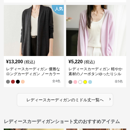
人気
¥
13,200
¥
5,220
(税込)
(税込)
レディースカーディガン 優雅な
レディースカーディガン 軽やか
ロングカーディガン ノーカラー
素材のノーボタンゆったりシル
エットカーディガン
全
4
色
全
5
色
›
レディースカーディガン
の
ミドル丈
一覧へ
レディースカーディガンショート丈のおすすめアイテム