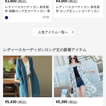
¥
3,800
¥
4,000
(税込)
(税込)
レディースカーディガン 秋冬新
レディースカーディガン 秋冬新
作 綿麻ロング丈カーディガン 薄
作 ロング丈ニットカーディガン
手羽織り
無地ゆったり羽織り
全
2
色
›
人気アイテム一覧へ
レディースカーディガンロング丈の新着アイテム
¥
5,430
¥
5,390
(税込)
(税込)