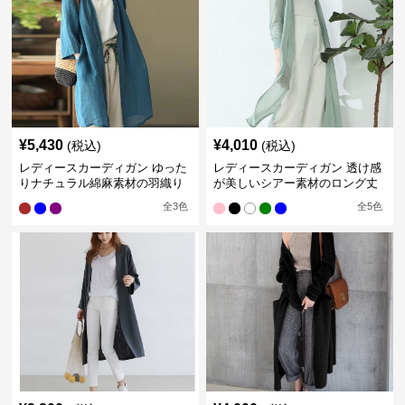
¥
5,430
¥
4,010
(税込)
(税込)
レディースカーディガン ゆった
レディースカーディガン 透け感
りナチュラル綿麻素材の羽織り
が美しいシアー素材のロング丈
ロング丈カーディガン
カーディガン
全
3
色
全
5
色