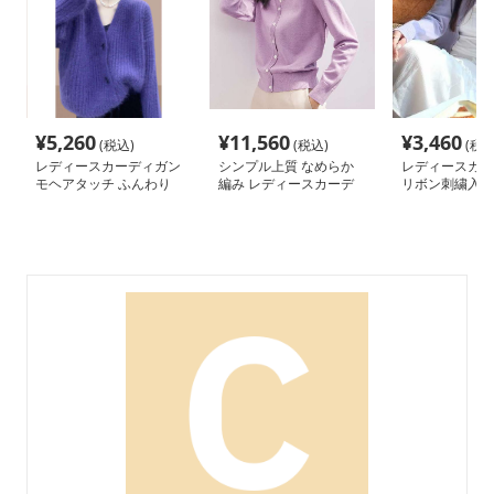
¥
5,260
¥
11,560
¥
3,460
(税込)
(税込)
(税込
レディースカーディガン
シンプル上質 なめらか
レディースカー
モヘアタッチ ふんわり
編み レディースカーデ
リボン刺繍入り
柔らか ショート丈カー
ィガン
トカーディガン
ディガン
ト丈