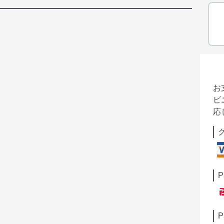
お
ビ
応
P
P