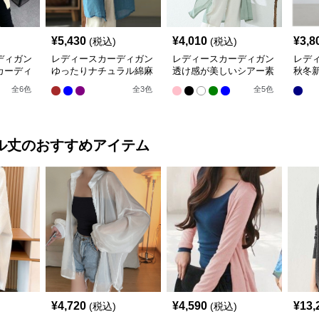
¥
5,430
¥
4,010
¥
3,8
(税込)
(税込)
ディガン
レディースカーディガン
レディースカーディガン
レデ
カーディ
ゆったりナチュラル綿麻
透け感が美しいシアー素
秋冬
素材の羽織りロング丈カ
材のロング丈カーディガ
カー
全
6
色
全
3
色
全
5
色
ーディガン
ン
り
ル丈
のおすすめアイテム
¥
4,720
¥
4,590
¥
13,
(税込)
(税込)