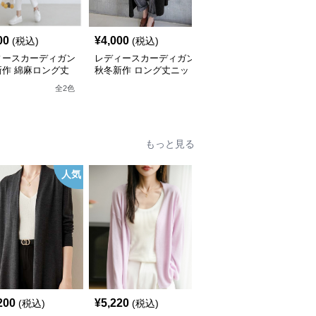
00
¥
4,000
¥
5,530
(税込)
(税込)
(税込)
ィースカーディガン
レディースカーディガン
レディースカーディガン
新作 綿麻ロング丈
秋冬新作 ロング丈ニッ
ロング丈ニットカーディ
ディガン 薄手羽織
トカーディガン 無地ゆ
ガン ゆったり長袖ケー
全
2
色
ったり羽織り
ブル編み
もっと見る
人気
200
¥
5,220
¥
9,420
(税込)
(税込)
(税込)