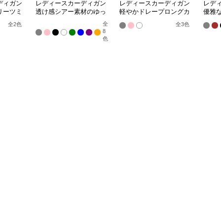
ディガン
レディースカーディガン
レディースカーディガン
レデ
リーツミ
透け感シアー素材のゆっ
軽やかドレープロングカ
優雅
ーディガ
たりシャツ羽織り
ーディガン
ン ノ
全
全
2
色
全
3
色
8
色