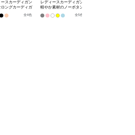
ィースカーディガン
レディースカーディガン
レディースカーディガン
なロングカーディガ
軽やか素材のノーボタン
エレガント リブ編み フ
ーカラー
ゆったりシルエットカー
レアカーディガン ミド
全
4
色
全
5
色
全
3
色
ディガン
ル丈カーディガン