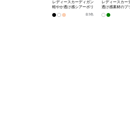
レディースカーディガン
レディースカー
軽やか透け感シアーボリ
透け感素材のプ
ューム袖羽織りカーディ
ドル丈羽織りカ
全
3
色
ガン
ン