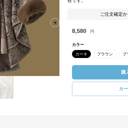
在です。
ご注文確定か
Next slide
8,580
円
カラー
カーキ
ブラウン
ブ
購
カー