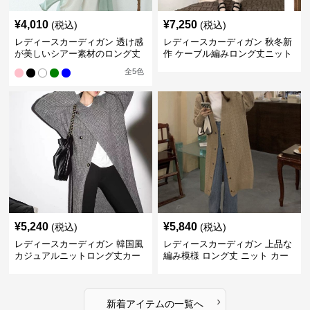
¥
4,010
¥
7,250
(税込)
(税込)
レディースカーディガン 透け感
レディースカーディガン 秋冬新
が美しいシアー素材のロング丈
作 ケーブル編みロング丈ニット
カーディガン
カーディガン 韓国風エレガント
全
5
色
¥
5,240
¥
5,840
(税込)
(税込)
レディースカーディガン 韓国風
レディースカーディガン 上品な
カジュアルニットロング丈カー
編み模様 ロング丈 ニット カー
ディガン秋冬
ディガン 長袖
›
新着アイテムの一覧へ