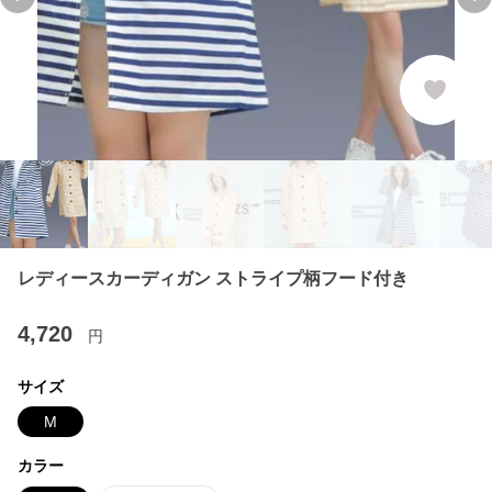
Previous slide
Ne
レディースカーディガン ストライプ柄フード付き
4,720
円
サイズ
M
カラー