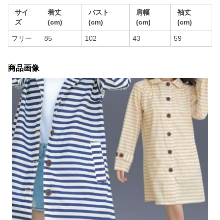
サイ
着丈
バスト
肩幅
袖丈
ズ
(cm)
(cm)
(cm)
(cm)
フリー
85
102
43
59
商品画像