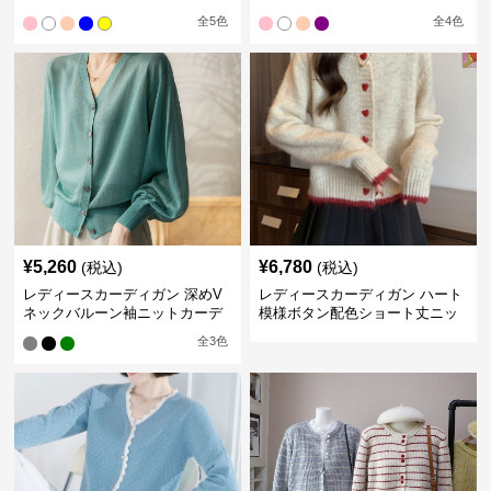
ィガン
ットカーディガン
全
5
色
全
4
色
¥
5,260
¥
6,780
(税込)
(税込)
レディースカーディガン 深めV
レディースカーディガン ハート
ネックバルーン袖ニットカーデ
模様ボタン配色ショート丈ニッ
ィガン
トカーディガン
全
3
色