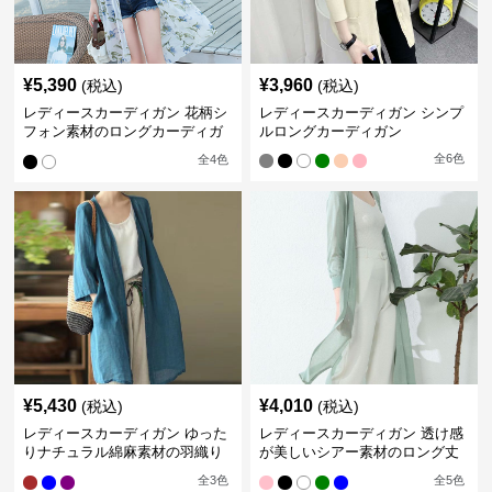
¥
5,390
¥
3,960
(税込)
(税込)
レディースカーディガン 花柄シ
レディースカーディガン シンプ
フォン素材のロングカーディガ
ルロングカーディガン
ン
全
6
色
全
4
色
¥
5,430
¥
4,010
(税込)
(税込)
レディースカーディガン ゆった
レディースカーディガン 透け感
りナチュラル綿麻素材の羽織り
が美しいシアー素材のロング丈
ロング丈カーディガン
カーディガン
全
3
色
全
5
色