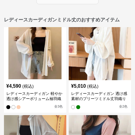
レディースカーディガンミドル丈のおすすめアイテム
¥
4,590
¥
5,010
(税込)
(税込)
レディースカーディガン 軽やか
レディースカーディガン 透け感
透け感シアーボリューム袖羽織
素材のプリーツミドル丈羽織り
りカーディガン
カーディガン
全
3
色
全
2
色