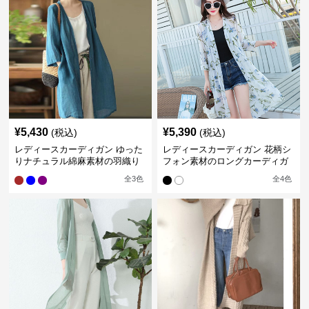
¥
5,430
¥
5,390
(税込)
(税込)
レディースカーディガン ゆった
レディースカーディガン 花柄シ
りナチュラル綿麻素材の羽織り
フォン素材のロングカーディガ
ロング丈カーディガン
ン
全
3
色
全
4
色