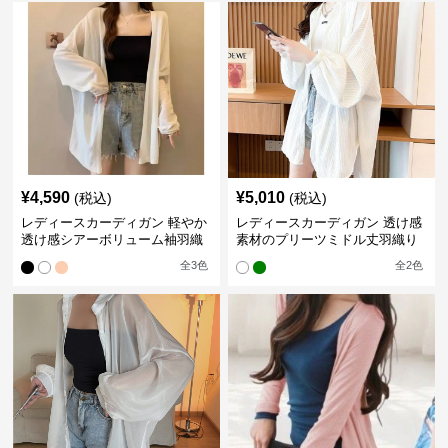
¥
4,590
¥
5,010
(税込)
(税込)
レディースカーディガン 軽やか
レディースカーディガン 透け感
透け感シアーボリューム袖羽織
素材のプリーツミドル丈羽織り
りカーディガン
カーディガン
全
3
色
全
2
色