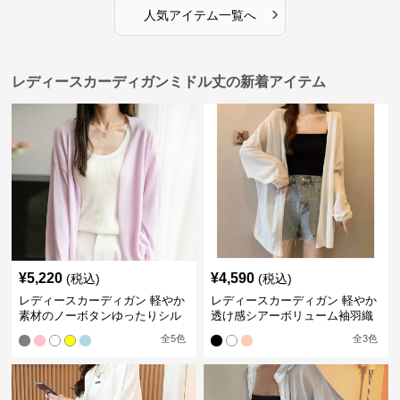
›
人気アイテム一覧へ
レディースカーディガンミドル丈の新着アイテム
¥
5,220
¥
4,590
(税込)
(税込)
レディースカーディガン 軽やか
レディースカーディガン 軽やか
素材のノーボタンゆったりシル
透け感シアーボリューム袖羽織
エットカーディガン
りカーディガン
全
5
色
全
3
色