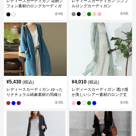
レディースカーディガン 花柄シ
レディースカーディガン シンプ
フォン素材のロングカーディガ
ルロングカーディガン
ン
全
6
色
全
4
色
¥
5,430
¥
4,010
(税込)
(税込)
レディースカーディガン ゆった
レディースカーディガン 透け感
りナチュラル綿麻素材の羽織り
が美しいシアー素材のロング丈
ロング丈カーディガン
カーディガン
全
3
色
全
5
色