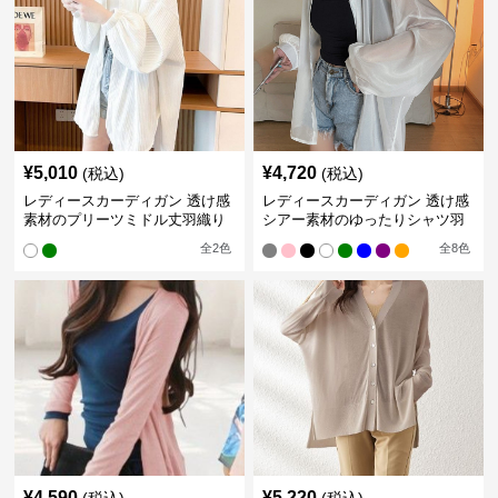
¥
5,010
¥
4,720
(税込)
(税込)
レディースカーディガン 透け感
レディースカーディガン 透け感
素材のプリーツミドル丈羽織り
シアー素材のゆったりシャツ羽
カーディガン
織り
全
2
色
全
8
色
¥
4,590
¥
5,220