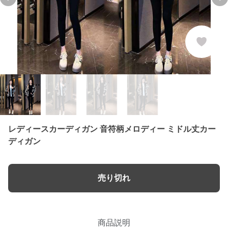
Previous slide
Ne
レディースカーディガン 音符柄メロディー ミドル丈カー
ディガン
売り切れ
商品説明