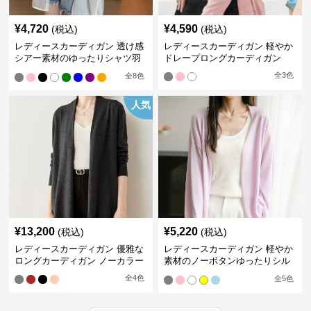
¥
4,720
¥
4,590
(税込)
(税込)
レディースカーディガン 透け感
レディースカーディガン 軽やか
シアー素材のゆったりシャツ羽
ドレープロングカーディガン
織り
全
3
色
全
8
色
人気
¥
13,200
¥
5,220
(税込)
(税込)
レディースカーディガン 優雅な
レディースカーディガン 軽やか
ロングカーディガン ノーカラー
素材のノーボタンゆったりシル
エットカーディガン
全
4
色
全
5
色