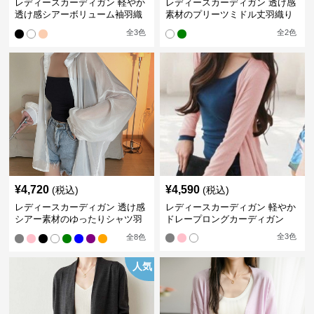
レディースカーディガン 軽やか
レディースカーディガン 透け感
透け感シアーボリューム袖羽織
素材のプリーツミドル丈羽織り
りカーディガン
カーディガン
全
3
色
全
2
色
¥
4,720
¥
4,590
(税込)
(税込)
レディースカーディガン 透け感
レディースカーディガン 軽やか
シアー素材のゆったりシャツ羽
ドレープロングカーディガン
織り
全
3
色
全
8
色
人気