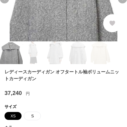
Previous slide
Ne
レディースカーディガン オフタートル袖ボリュームニッ
トカーディガン
37,240
円
サイズ
XS
S