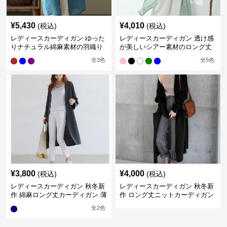
¥
5,430
¥
4,010
(税込)
(税込)
レディースカーディガン ゆった
レディースカーディガン 透け感
りナチュラル綿麻素材の羽織り
が美しいシアー素材のロング丈
ロング丈カーディガン
カーディガン
全
3
色
全
5
色
¥
3,800
¥
4,000
(税込)
(税込)
レディースカーディガン 秋冬新
レディースカーディガン 秋冬新
作 綿麻ロング丈カーディガン 薄
作 ロング丈ニットカーディガン
手羽織り
無地ゆったり羽織り
全
2
色