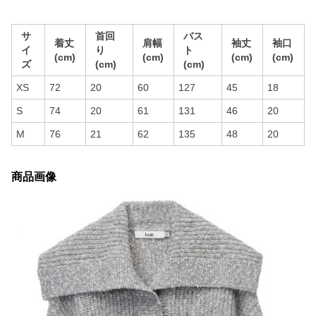
サ
首回
バス
着丈
肩幅
袖丈
袖口
イ
り
ト
(cm)
(cm)
(cm)
(cm)
ズ
(cm)
(cm)
XS
72
20
60
127
45
18
S
74
20
61
131
46
20
M
76
21
62
135
48
20
商品画像