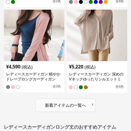
全
2
色
全
8
色
¥
4,590
¥
5,220
(税込)
(税込)
レディースカーディガン 軽やか
レディースカーディガン 深めの
ドレープロングカーディガン
Vネックゆったりシルエットミ
ドル丈カーディガン
全
3
色
全
5
色
›
新着アイテムの一覧へ
レディースカーディガンロング丈のおすすめアイテム