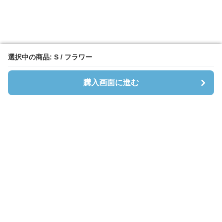
選択中の商品: S / フラワー
選択中の商品: S / フラワー
購入画面に進む
購入画面に進む
Cardibloom
について