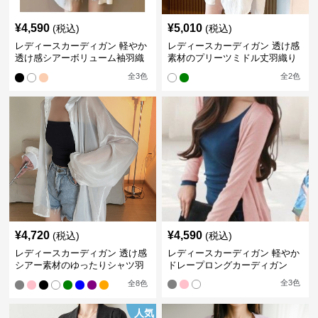
¥
4,590
¥
5,010
(税込)
(税込)
レディースカーディガン 軽やか
レディースカーディガン 透け感
透け感シアーボリューム袖羽織
素材のプリーツミドル丈羽織り
りカーディガン
カーディガン
全
3
色
全
2
色
¥
4,720
¥
4,590
(税込)
(税込)
レディースカーディガン 透け感
レディースカーディガン 軽やか
シアー素材のゆったりシャツ羽
ドレープロングカーディガン
織り
全
3
色
全
8
色
人気