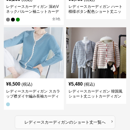
レディースカーディガン 深めV
レディースカーディガン ハート
ネックバルーン袖ニットカーデ
模様ボタン配色ショート丈ニッ
ィガン
トカーディガン
全
3
色
¥
6,500
¥
5,480
(税込)
(税込)
レディースカーディガン スカラ
レディースカーディガン 韓国風
ップ襟ダイヤ編み長袖カーディ
ショート丈ニットカーディガン
ガン
レディース 5色展開
›
レディースカーディガン
の
ショート丈
一覧へ