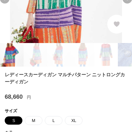
Previous slide
Ne
レディースカーディガン マルチパターン ニットロングカ
ーディガン
68,660
円
サイズ
S
M
L
XL