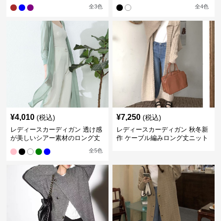
ロング丈カーディガン
ン
全
3
色
全
4
色
¥
4,010
¥
7,250
(税込)
(税込)
レディースカーディガン 透け感
レディースカーディガン 秋冬新
が美しいシアー素材のロング丈
作 ケーブル編みロング丈ニット
カーディガン
カーディガン 韓国風エレガント
全
5
色