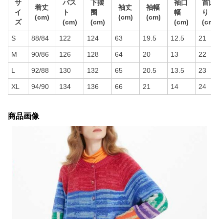
サ
バス
下摆
袖口
首回
着丈
袖丈
袖幅
イ
ト
围
幅
り
(cm)
(cm)
(cm)
ズ
(cm)
(cm)
(cm)
(cm)
S
88/84
122
124
63
19.5
12.5
21
M
90/86
126
128
64
20
13
22
L
92/88
130
132
65
20.5
13.5
23
XL
94/90
134
136
66
21
14
24
商品画像