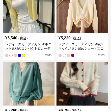
¥
5,540
¥
5,220
(税込)
(税込)
レディースカーディガン 薄手ニ
レディースカーディガン 深めV
ット素材のコンパクト丈カーデ
ネックボタン留めショート丈ニ
ィガン
ットカーディガン
全
5
色
全
4
色
¥
5,260
¥
6,780
(税込)
(税込)