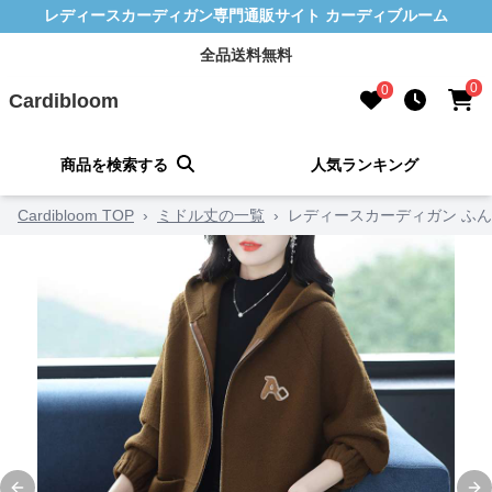
レディースカーディガン専門通販サイト カーディブルーム
全品送料無料
0
0
Cardibloom
商品を検索する
人気ランキング
Cardibloom TOP
›
ミドル丈の一覧
›
レディースカーディガン ふ