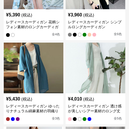
¥
5,390
¥
3,960
(税込)
(税込)
レディースカーディガン 花柄シ
レディースカーディガン シンプ
フォン素材のロングカーディガ
ルロングカーディガン
ン
全
6
色
全
4
色
¥
5,430
¥
4,010
(税込)
(税込)
レディースカーディガン ゆった
レディースカーディガン 透け感
りナチュラル綿麻素材の羽織り
が美しいシアー素材のロング丈
ロング丈カーディガン
カーディガン
全
3
色
全
5
色