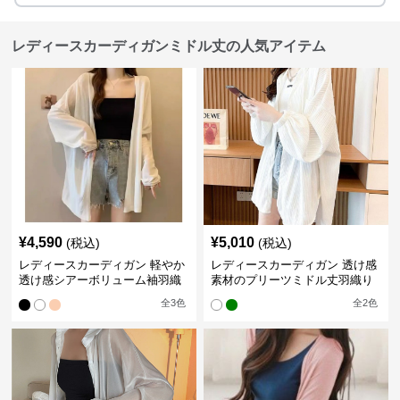
レディースカーディガンミドル丈の人気アイテム
¥
4,590
¥
5,010
(税込)
(税込)
レディースカーディガン 軽やか
レディースカーディガン 透け感
透け感シアーボリューム袖羽織
素材のプリーツミドル丈羽織り
りカーディガン
カーディガン
全
3
色
全
2
色