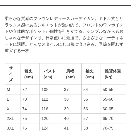
柔らかな質感のブラウンレディースカーディガン。ミドル丈とリ
ラックス感のあるシルエットが魅力的で、フロントのワンポイン
トや立体的なポケットが個性を引き立てる。シンプルながらもお
しゃれなデザインは、日常使いに最適で、さまざまなコーディネ
ートに活躍。どんなスタイルにも自然に溶け込み、季節を問わず
重宝する一枚。
サ
着丈
バスト
肩幅
袖丈
推奨体重
イ
(cm)
(cm)
(cm)
(cm)
(kg)
ズ
M
72
108
37
54
50-55
L
73
112
38
55
55-60
XL
74
116
39
56
60-65
2XL
75
120
40
57
65-70
3XL
76
124
41
58
70-75