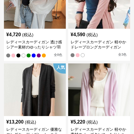
¥
4,720
¥
4,590
(税込)
(税込)
レディースカーディガン 透け感
レディースカーディガン 軽やか
シアー素材のゆったりシャツ羽
ドレープロングカーディガン
織り
全
3
色
全
8
色
人気
¥
13,200
¥
5,220
(税込)
(税込)
レディースカーディガン 優雅な
レディースカーディガン 軽やか