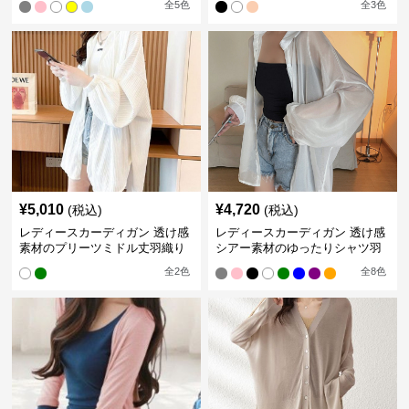
全
5
色
全
3
色
¥
5,010
¥
4,720
(税込)
(税込)
レディースカーディガン 透け感
レディースカーディガン 透け感
素材のプリーツミドル丈羽織り
シアー素材のゆったりシャツ羽
カーディガン
織り
全
2
色
全
8
色