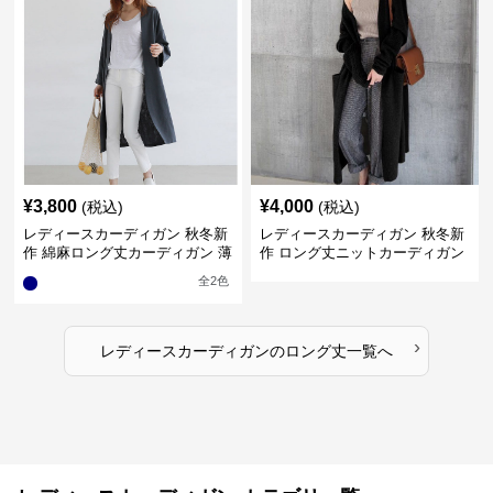
¥
3,800
¥
4,000
(税込)
(税込)
レディースカーディガン 秋冬新
レディースカーディガン 秋冬新
作 綿麻ロング丈カーディガン 薄
作 ロング丈ニットカーディガン
手羽織り
無地ゆったり羽織り
全
2
色
›
レディースカーディガン
の
ロング丈
一覧へ