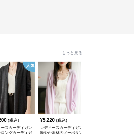
もっと見る
人気
200
¥
5,220
¥
9,420
(税込)
(税込)
(税込)
ィースカーディガン
レディースカーディガン
レディースカーディガン
なロングカーディガ
軽やか素材のノーボタン
エレガント リブ編み フ