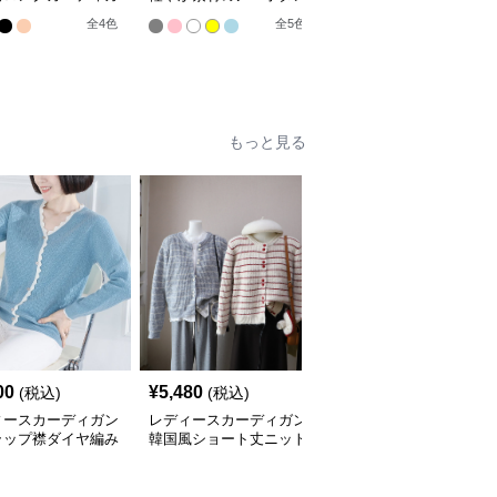
ーカラー
ゆったりシルエットカー
レアカーディガン ミド
全
4
色
全
5
色
全
3
色
ディガン
ル丈カーディガン
もっと見る
00
¥
5,480
¥
4,840
(税込)
(税込)
(税込)
ィースカーディガン
レディースカーディガン
レディースカーディガン
ラップ襟ダイヤ編み
韓国風ショート丈ニット
ふんわり襟リブ編みニッ
カーディガン
カーディガン レディー
トカーディガン ショー
全
3
色
ス 5色展開
ト丈