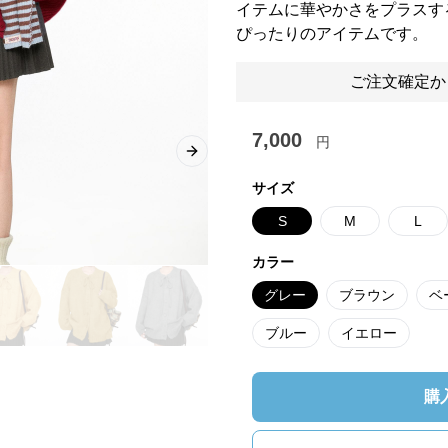
イテムに華やかさをプラスす
ぴったりのアイテムです。
ご注文確定か
7,000
円
Next slide
サイズ
S
M
L
カラー
グレー
ブラウン
ベ
ブルー
イエロー
購