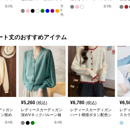
ーディガ
たりシャツ羽織り
ーディガン
ン ノ
全
全
2
色
全
3
色
8
色
ート丈
のおすすめアイテム
¥
5,260
¥
6,780
¥
6,5
(税込)
(税込)
ディガン
レディースカーディガン
レディースカーディガン
レデ
タン留め
深めVネックバルーン袖
ハート模様ボタン配色シ
スカ
トカーデ
ニットカーディガン
ョート丈ニットカーディ
長袖
全
4
色
全
3
色
ガン