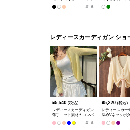
ューム袖羽織りカーディ
ドル丈羽織りカ
全
3
色
ガン
ン
レディースカーディガン
ショ
¥
5,540
¥
5,220
(税込)
(税込)
レディースカーディガン
レディースカー
薄手ニット素材のコンパ
深めVネックボ
クト丈カーディガン
ショート丈ニッ
全
5
色
ィガン