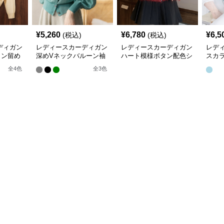
¥
5,260
¥
6,780
¥
6,5
(税込)
(税込)
ディガン
レディースカーディガン
レディースカーディガン
レデ
タン留め
深めVネックバルーン袖
ハート模様ボタン配色シ
スカ
トカーデ
ニットカーディガン
ョート丈ニットカーディ
長袖
全
4
色
全
3
色
ガン