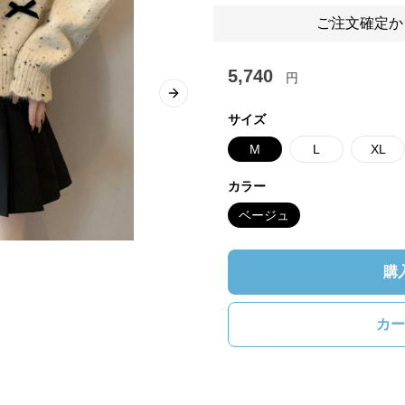
ご注文確定か
5,740
円
Next slide
サイズ
M
L
XL
カラー
ベージュ
購
カー