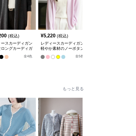
200
¥
5,220
¥
9,420
(税込)
(税込)
(税込)
ィースカーディガン
レディースカーディガン
レディースカーディガン
なロングカーディガ
軽やか素材のノーボタン
エレガント リブ編み フ
ーカラー
ゆったりシルエットカー
レアカーディガン ミド
全
4
色
全
5
色
全
3
色
ディガン
ル丈カーディガン
もっと見る