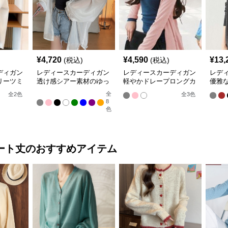
¥
4,720
¥
4,590
¥
13,
(税込)
(税込)
ディガン
レディースカーディガン
レディースカーディガン
レデ
リーツミ
透け感シアー素材のゆっ
軽やかドレープロングカ
優雅
ーディガ
たりシャツ羽織り
ーディガン
ン ノ
全
全
2
色
全
3
色
8
色
ート丈
のおすすめアイテム