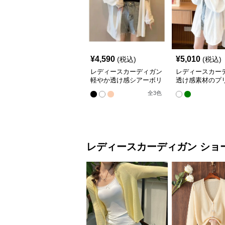
¥
4,590
¥
5,010
(税込)
(税込)
レディースカーディガン
レディースカー
軽やか透け感シアーボリ
透け感素材のプ
ューム袖羽織りカーディ
ドル丈羽織りカ
全
3
色
ガン
ン
レディースカーディガン
ショ