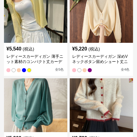
¥
5,540
¥
5,220
(税込)
(税込)
レディースカーディガン 薄手ニ
レディースカーディガン 深めV
ット素材のコンパクト丈カーデ
ネックボタン留めショート丈ニ
ィガン
ットカーディガン
全
5
色
全
4
色