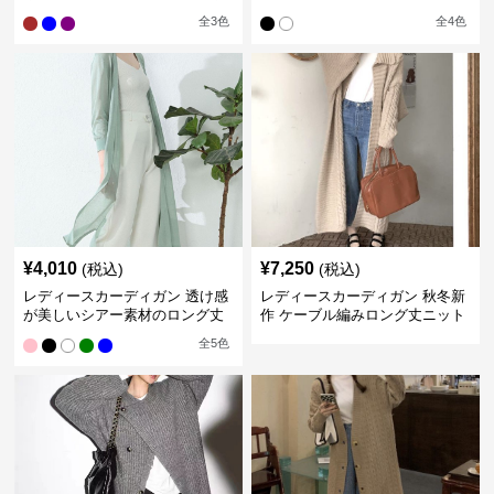
ロング丈カーディガン
ン
全
3
色
全
4
色
¥
4,010
¥
7,250
(税込)
(税込)
レディースカーディガン 透け感
レディースカーディガン 秋冬新
が美しいシアー素材のロング丈
作 ケーブル編みロング丈ニット
カーディガン
カーディガン 韓国風エレガント
全
5
色