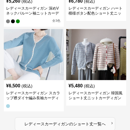
¥
5,260
¥
6,780
(税込)
(税込)
レディースカーディガン 深めV
レディースカーディガン ハート
ネックバルーン袖ニットカーデ
模様ボタン配色ショート丈ニッ
ィガン
トカーディガン
全
3
色
¥
6,500
¥
5,480
(税込)
(税込)
レディースカーディガン スカラ
レディースカーディガン 韓国風
ップ襟ダイヤ編み長袖カーディ
ショート丈ニットカーディガン
ガン
レディース 5色展開
›
レディースカーディガン
の
ショート丈
一覧へ