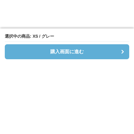
選択中の商品: XS / グレー
選択中の商品: XS / グレー
購入画面に進む
購入画面に進む
Cardibloom
について