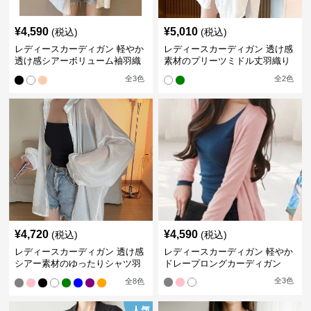
¥
4,590
¥
5,010
(税込)
(税込)
レディースカーディガン 軽やか
レディースカーディガン 透け感
透け感シアーボリューム袖羽織
素材のプリーツミドル丈羽織り
りカーディガン
カーディガン
全
3
色
全
2
色
¥
4,720
¥
4,590
(税込)
(税込)
レディースカーディガン 透け感
レディースカーディガン 軽やか
シアー素材のゆったりシャツ羽
ドレープロングカーディガン
織り
全
3
色
全
8
色
人気