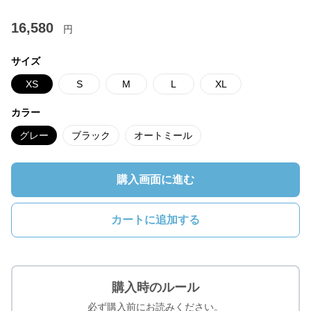
16,580
円
サイズ
XS
S
M
L
XL
カラー
グレー
ブラック
オートミール
購入画面に進む
カートに追加する
購入時のルール
必ず購入前にお読みください。