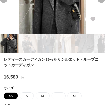
Previous slide
Ne
レディースカーディガン ゆったりシルエット・ループニ
ットカーディガン
16,580
円
サイズ
XS
S
M
L
XL