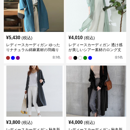
¥
5,430
¥
4,010
(税込)
(税込)
レディースカーディガン ゆった
レディースカーディガン 透け感
りナチュラル綿麻素材の羽織り
が美しいシアー素材のロング丈
ロング丈カーディガン
カーディガン
全
3
色
全
5
色
¥
3,800
¥
4,000
(税込)
(税込)
レディースカーディガン 秋冬新
レディースカーディガン 秋冬新