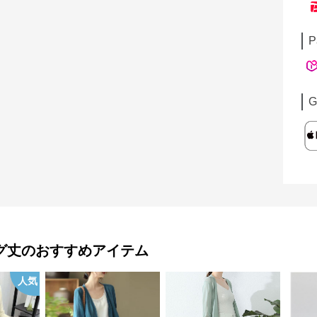
P
G
グ丈
のおすすめアイテム
人気