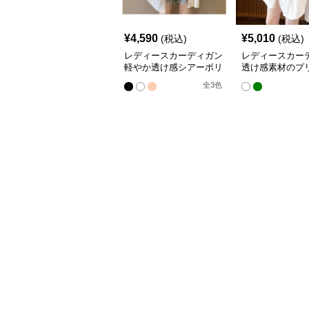
¥
4,590
¥
5,010
(税込)
(税込)
レディースカーディガン
レディースカー
軽やか透け感シアーボリ
透け感素材のプ
ューム袖羽織りカーディ
ドル丈羽織りカ
全
3
色
ガン
ン