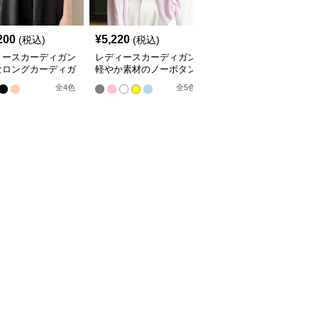
200
¥
5,220
¥
9,420
(税込)
(税込)
(税込)
ィースカーディガン
レディースカーディガン
レディースカーディガン
なロングカーディガ
軽やか素材のノーボタン
エレガント リブ編み フ
ーカラー
ゆったりシルエットカー
レアカーディガン ミド
全
4
色
全
5
色
全
3
色
ディガン
ル丈カーディガン