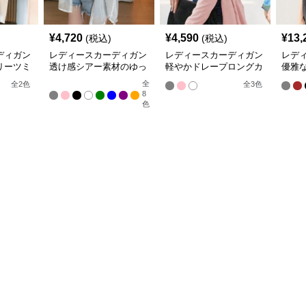
¥
4,720
¥
4,590
¥
13,
(税込)
(税込)
ディガン
レディースカーディガン
レディースカーディガン
レデ
リーツミ
透け感シアー素材のゆっ
軽やかドレープロングカ
優雅
ーディガ
たりシャツ羽織り
ーディガン
ン ノ
全
全
2
色
全
3
色
8
色