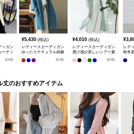
¥
5,430
¥
4,010
¥
3,8
(税込)
(税込)
ディガン
レディースカーディガン
レディースカーディガン
レデ
カーディ
ゆったりナチュラル綿麻
透け感が美しいシアー素
秋冬
素材の羽織りロング丈カ
材のロング丈カーディガ
カー
全
6
色
全
3
色
全
5
色
ーディガン
ン
り
ル丈
のおすすめアイテム