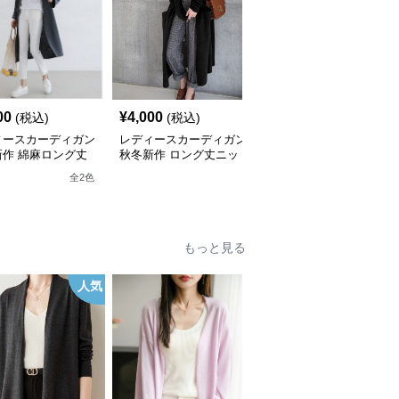
00
¥
4,000
¥
5,530
(税込)
(税込)
(税込)
ィースカーディガン
レディースカーディガン
レディースカーディガン
新作 綿麻ロング丈
秋冬新作 ロング丈ニッ
ロング丈ニットカーディ
ディガン 薄手羽織
トカーディガン 無地ゆ
ガン ゆったり長袖ケー
全
2
色
ったり羽織り
ブル編み
もっと見る
人気