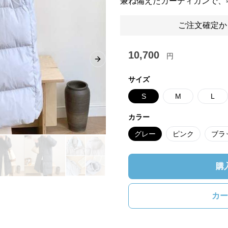
兼ね備えたカーディガンで、
ご注文確定か
10,700
円
Next slide
サイズ
S
M
L
カラー
グレー
ピンク
ブラ
購
カー