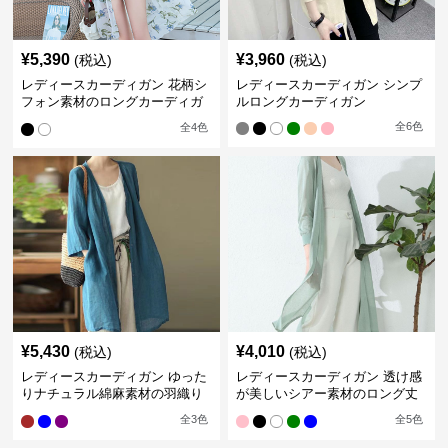
¥
5,390
¥
3,960
(税込)
(税込)
レディースカーディガン 花柄シ
レディースカーディガン シンプ
フォン素材のロングカーディガ
ルロングカーディガン
ン
全
6
色
全
4
色
¥
5,430
¥
4,010
(税込)
(税込)
レディースカーディガン ゆった
レディースカーディガン 透け感
りナチュラル綿麻素材の羽織り
が美しいシアー素材のロング丈
ロング丈カーディガン
カーディガン
全
3
色
全
5
色