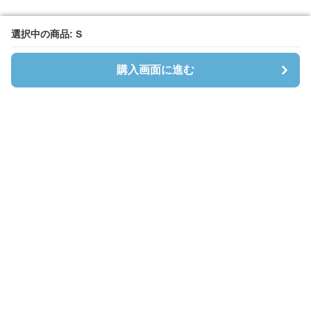
選択中の商品: S
選択中の商品: S
購入画面に進む
購入画面に進む
Cardibloom
について
会社概要