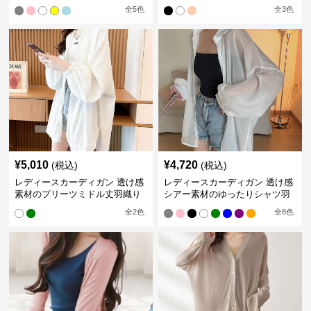
エットカーディガン
りカーディガン
全
5
色
全
3
色
¥
5,010
¥
4,720
(税込)
(税込)
レディースカーディガン 透け感
レディースカーディガン 透け感
素材のプリーツミドル丈羽織り
シアー素材のゆったりシャツ羽
カーディガン
織り
全
2
色
全
8
色