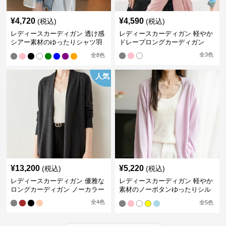
¥
4,720
¥
4,590
(税込)
(税込)
レディースカーディガン 透け感
レディースカーディガン 軽やか
シアー素材のゆったりシャツ羽
ドレープロングカーディガン
織り
全
3
色
全
8
色
人気
¥
13,200
¥
5,220
(税込)
(税込)
レディースカーディガン 優雅な
レディースカーディガン 軽やか
ロングカーディガン ノーカラー
素材のノーボタンゆったりシル
エットカーディガン
全
4
色
全
5
色