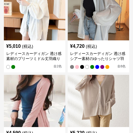
¥
5,010
¥
4,720
(税込)
(税込)
レディースカーディガン 透け感
レディースカーディガン 透け感
素材のプリーツミドル丈羽織り
シアー素材のゆったりシャツ羽
カーディガン
織り
全
2
色
全
8
色
¥
4,590
¥
5,220