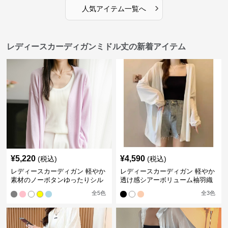
›
人気アイテム一覧へ
レディースカーディガンミドル丈の新着アイテム
¥
5,220
¥
4,590
(税込)
(税込)
レディースカーディガン 軽やか
レディースカーディガン 軽やか
素材のノーボタンゆったりシル
透け感シアーボリューム袖羽織
エットカーディガン
りカーディガン
全
5
色
全
3
色