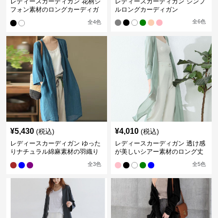
レディースカーディガン 花柄シ
レディースカーディガン シンプ
フォン素材のロングカーディガ
ルロングカーディガン
ン
全
6
色
全
4
色
¥
5,430
¥
4,010
(税込)
(税込)
レディースカーディガン ゆった
レディースカーディガン 透け感
りナチュラル綿麻素材の羽織り
が美しいシアー素材のロング丈
ロング丈カーディガン
カーディガン
全
3
色
全
5
色