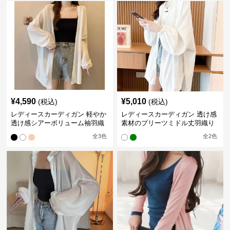
¥
4,590
¥
5,010
(税込)
(税込)
レディースカーディガン 軽やか
レディースカーディガン 透け感
透け感シアーボリューム袖羽織
素材のプリーツミドル丈羽織り
りカーディガン
カーディガン
全
3
色
全
2
色