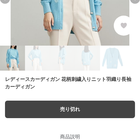
Previous slide
Ne
レディースカーディガン 花柄刺繍入りニット羽織り長袖
カーディガン
売り切れ
商品説明