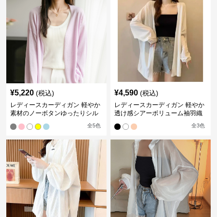
¥
5,220
¥
4,590
(税込)
(税込)
レディースカーディガン 軽やか
レディースカーディガン 軽やか
素材のノーボタンゆったりシル
透け感シアーボリューム袖羽織
エットカーディガン
りカーディガン
全
5
色
全
3
色