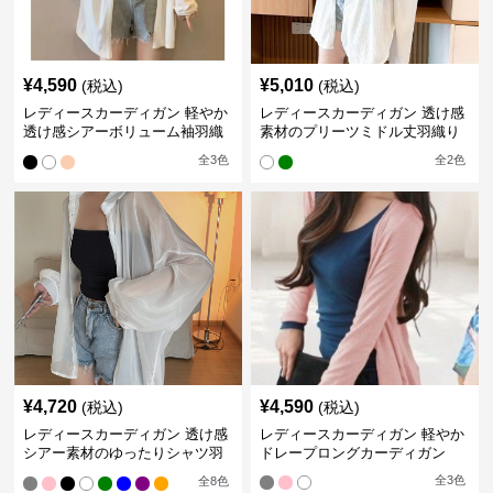
¥
4,590
¥
5,010
(税込)
(税込)
レディースカーディガン 軽やか
レディースカーディガン 透け感
透け感シアーボリューム袖羽織
素材のプリーツミドル丈羽織り
りカーディガン
カーディガン
全
3
色
全
2
色
¥
4,720
¥
4,590
(税込)
(税込)
レディースカーディガン 透け感
レディースカーディガン 軽やか
シアー素材のゆったりシャツ羽
ドレープロングカーディガン
織り
全
3
色
全
8
色