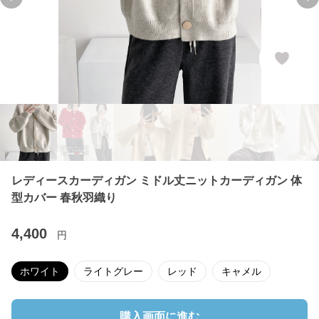
Previous slide
Ne
レディースカーディガン ミドル丈ニットカーディガン 体
型カバー 春秋羽織り
4,400
円
ホワイト
ライトグレー
レッド
キャメル
購入画面に進む