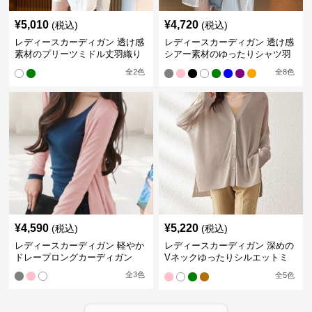
¥
5,010
¥
4,720
(税込)
(税込)
レディースカーディガン 透け感
レディースカーディガン 透け感
素材のプリーツミドル丈羽織り
シアー素材のゆったりシャツ羽
カーディガン
織り
全
2
色
全
8
色
¥
4,590
¥
5,220
(税込)
(税込)
レディースカーディガン 軽やか
レディースカーディガン 深めの
ドレープロングカーディガン
Vネックゆったりシルエットミ
ドル丈カーディガン
全
3
色
全
5
色