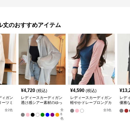
ル丈
のおすすめアイテム
¥
4,720
¥
4,590
¥
13,
(税込)
(税込)
ディガン
レディースカーディガン
レディースカーディガン
レデ
リーツミ
透け感シアー素材のゆっ
軽やかドレープロングカ
優雅
ーディガ
たりシャツ羽織り
ーディガン
ン ノ
全
全
2
色
全
3
色
8
色