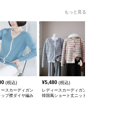
もっと見る
00
¥
5,480
¥
4,840
(税込)
(税込)
(税込)
ィースカーディガン
レディースカーディガン
レディースカーディガン
ラップ襟ダイヤ編み
韓国風ショート丈ニット
ふんわり襟リブ編みニッ
カーディガン
カーディガン レディー
トカーディガン ショー
全
3
色
ス 5色展開
ト丈