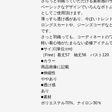
さらっと羽織っていただける素材感の
ベーシックなデザインでいろんなボト
としてご使用頂けます。
薄っすら透け感があり、今ぽいトレン
ロングスカートや、ジーンズコーデな
です。
さっと羽織っても、コーディネートのワ
軽い着心地がたまらない必修アイテム
■サイズ(単位:cm)
［Free］着丈57 袖丈56 バスト120
■カラー
商品画像に記載
■伸縮性
ややあり
■透け感
あり
■素材
ポリエステル70%、ナイロン30％