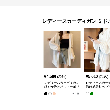
レディースカーディガン
ミド
¥
4,590
¥
5,010
(税込)
(税込)
レディースカーディガン
レディースカー
軽やか透け感シアーボリ
透け感素材のプ
ューム袖羽織りカーディ
ドル丈羽織りカ
全
3
色
ガン
ン