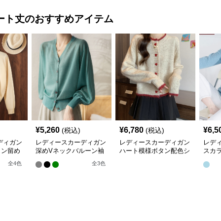
ート丈
のおすすめアイテム
¥
5,260
¥
6,780
¥
6,5
(税込)
(税込)
ディガン
レディースカーディガン
レディースカーディガン
レデ
タン留め
深めVネックバルーン袖
ハート模様ボタン配色シ
スカ
トカーデ
ニットカーディガン
ョート丈ニットカーディ
長袖
全
4
色
全
3
色
ガン