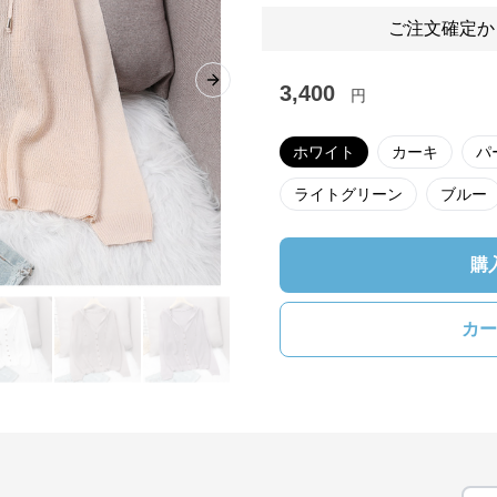
ご注文確定か
Next slide
3,400
円
ホワイト
カーキ
パ
ライトグリーン
ブルー
購
カー