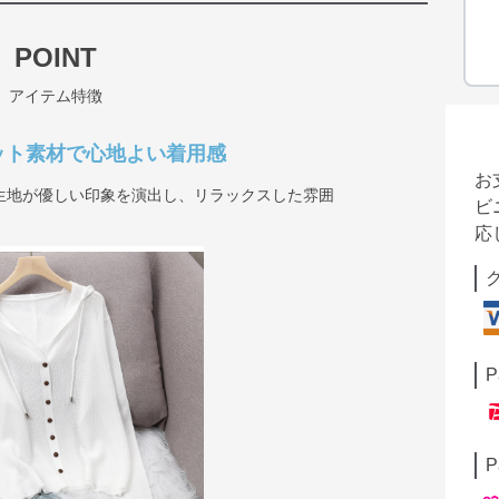
POINT
アイテム特徴
ット素材で心地よい着用感
お
生地が優しい印象を演出し、リラックスした雰囲
ビ
応
P
P