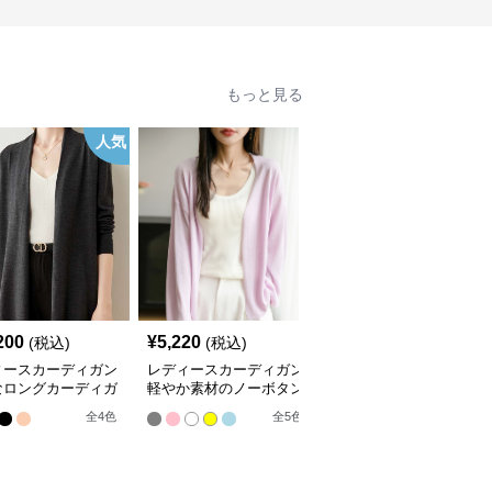
もっと見る
人気
200
¥
5,220
¥
9,420
(税込)
(税込)
(税込)
ィースカーディガン
レディースカーディガン
レディースカーディガン
なロングカーディガ
軽やか素材のノーボタン
エレガント リブ編み フ
ーカラー
ゆったりシルエットカー
レアカーディガン ミド
全
4
色
全
5
色
全
3
色
ディガン
ル丈カーディガン