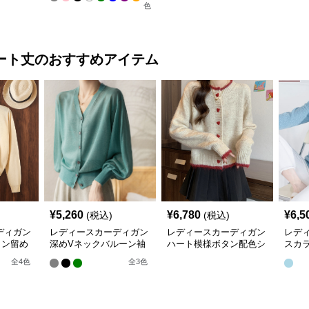
色
ート丈
のおすすめアイテム
¥
5,260
¥
6,780
¥
6,5
(税込)
(税込)
ディガン
レディースカーディガン
レディースカーディガン
レデ
タン留め
深めVネックバルーン袖
ハート模様ボタン配色シ
スカ
トカーデ
ニットカーディガン
ョート丈ニットカーディ
長袖
全
4
色
全
3
色
ガン