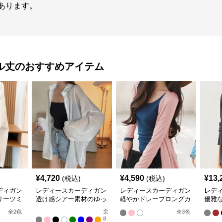
があります。
ル丈
のおすすめアイテム
¥
4,720
¥
4,590
¥
13,
(税込)
(税込)
ディガン
レディースカーディガン
レディースカーディガン
レデ
リーツミ
透け感シアー素材のゆっ
軽やかドレープロングカ
優雅
ーディガ
たりシャツ羽織り
ーディガン
ン ノ
全
全
2
色
全
3
色
8