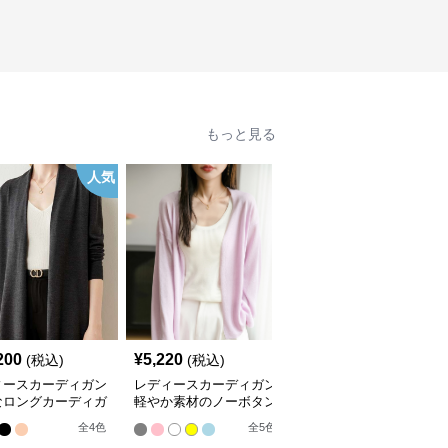
もっと見る
人気
200
¥
5,220
¥
9,420
(税込)
(税込)
(税込)
ィースカーディガン
レディースカーディガン
レディースカーディガン
なロングカーディガ
軽やか素材のノーボタン
エレガント リブ編み フ
ーカラー
ゆったりシルエットカー
レアカーディガン ミド
全
4
色
全
5
色
全
3
色
ディガン
ル丈カーディガン