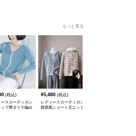
もっと見る
00
¥
5,480
¥
4,840
(税込)
(税込)
(税込)
ィースカーディガン
レディースカーディガン
レディースカーディガン
ラップ襟ダイヤ編み
韓国風ショート丈ニット
ふんわり襟リブ編みニッ
カーディガン
カーディガン レディー
トカーディガン ショー
全
3
色
ス 5色展開
ト丈