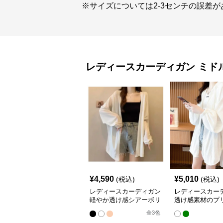
※サイズについては2-3センチの誤差
レディースカーディガン
ミド
¥
4,590
¥
5,010
(税込)
(税込)
レディースカーディガン
レディースカー
軽やか透け感シアーボリ
透け感素材のプ
ューム袖羽織りカーディ
ドル丈羽織りカ
全
3
色
ガン
ン