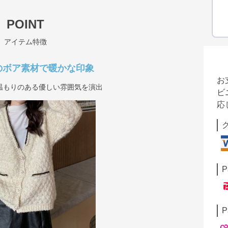
POINT
アイテム特徴
のボア素材で暖かな印象
お
温もりのある優しい雰囲気を演出
ビ
応
P
P