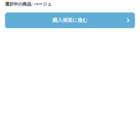
選択中の商品: べージュ
選択中の商品: べージュ
購入画面に進む
購入画面に進む
Cardibloom
について
会社概要
利用規約