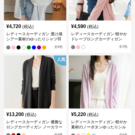
¥
4,720
¥
4,590
(税込)
(税込)
レディースカーディガン 透け感
レディースカーディガン 軽やか
シアー素材のゆったりシャツ羽
ドレープロングカーディガン
織り
全
3
色
全
8
色
人気
¥
13,200
¥
5,220
(税込)
(税込)
レディースカーディガン 優雅な
レディースカーディガン 軽やか
ロングカーディガン ノーカラー
素材のノーボタンゆったりシル
エットカーディガン
全
4
色
全
5
色