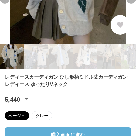
Previous slide
Ne
レディースカーディガン ひし形柄ミドル丈カーディガン
レディース ゆったりVネック
5,440
円
べージュ
グレー
購入画面に進む