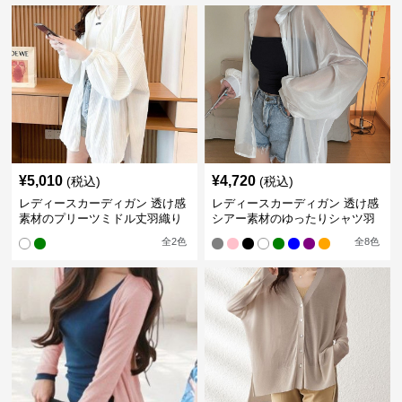
¥
5,010
¥
4,720
(税込)
(税込)
レディースカーディガン 透け感
レディースカーディガン 透け感
素材のプリーツミドル丈羽織り
シアー素材のゆったりシャツ羽
カーディガン
織り
全
2
色
全
8
色