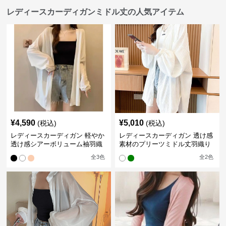
レディースカーディガンミドル丈の人気アイテム
¥
4,590
¥
5,010
(税込)
(税込)
レディースカーディガン 軽やか
レディースカーディガン 透け感
透け感シアーボリューム袖羽織
素材のプリーツミドル丈羽織り
りカーディガン
カーディガン
全
3
色
全
2
色