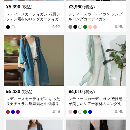
¥
5,390
¥
3,960
(税込)
(税込)
レディースカーディガン 花柄シ
レディースカーディガン シンプ
フォン素材のロングカーディガ
ルロングカーディガン
ン
全
6
色
全
4
色
¥
5,430
¥
4,010
(税込)
(税込)
レディースカーディガン ゆった
レディースカーディガン 透け感
りナチュラル綿麻素材の羽織り
が美しいシアー素材のロング丈
ロング丈カーディガン
カーディガン
全
3
色
全
5
色