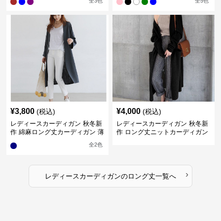
全
3
色
全
5
色
¥
3,800
¥
4,000
(税込)
(税込)
レディースカーディガン 秋冬新
レディースカーディガン 秋冬新
作 綿麻ロング丈カーディガン 薄
作 ロング丈ニットカーディガン
手羽織り
無地ゆったり羽織り
全
2
色
›
レディースカーディガン
の
ロング丈
一覧へ