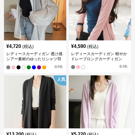
¥
4,720
¥
4,590
(税込)
(税込)
レディースカーディガン 透け感
レディースカーディガン 軽やか
シアー素材のゆったりシャツ羽
ドレープロングカーディガン
織り
全
3
色
全
8
色
人気
¥
13,200
¥
5,220
(税込)
(税込)