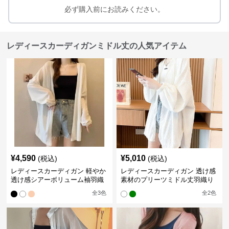
必ず購入前にお読みください。
レディースカーディガンミドル丈の人気アイテム
¥
4,590
¥
5,010
(税込)
(税込)
レディースカーディガン 軽やか
レディースカーディガン 透け感
透け感シアーボリューム袖羽織
素材のプリーツミドル丈羽織り
りカーディガン
カーディガン
全
3
色
全
2
色