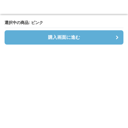
選択中の商品: ピンク
選択中の商品: ピンク
購入画面に進む
購入画面に進む
Cardibloom
について