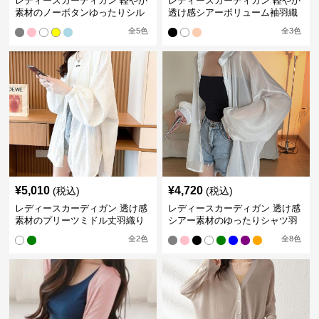
レディースカーディガン 軽やか
レディースカーディガン 軽やか
素材のノーボタンゆったりシル
透け感シアーボリューム袖羽織
エットカーディガン
りカーディガン
全
5
色
全
3
色
¥
5,010
¥
4,720
(税込)
(税込)
レディースカーディガン 透け感
レディースカーディガン 透け感
素材のプリーツミドル丈羽織り
シアー素材のゆったりシャツ羽
カーディガン
織り
全
2
色
全
8
色