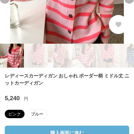
Previous slide
Ne
レディースカーディガン おしゃれ ボーダー柄 ミドル丈 ニ
ットカーディガン
5,240
円
ピンク
ブルー
購入画面に進む