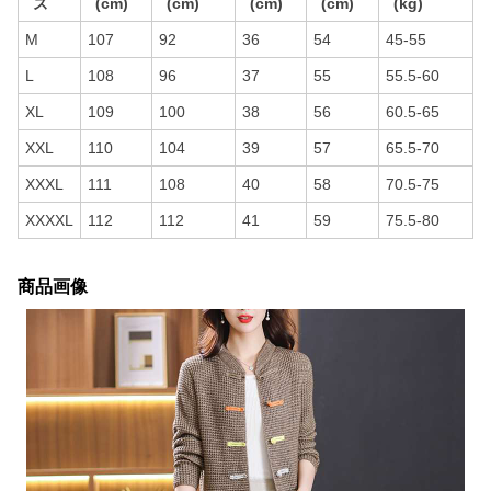
ズ
(cm)
(cm)
(cm)
(cm)
(kg)
M
107
92
36
54
45-55
L
108
96
37
55
55.5-60
XL
109
100
38
56
60.5-65
XXL
110
104
39
57
65.5-70
XXXL
111
108
40
58
70.5-75
XXXXL
112
112
41
59
75.5-80
商品画像