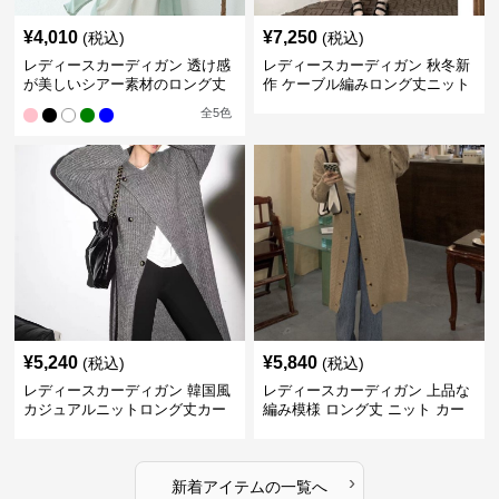
¥
4,010
¥
7,250
(税込)
(税込)
レディースカーディガン 透け感
レディースカーディガン 秋冬新
が美しいシアー素材のロング丈
作 ケーブル編みロング丈ニット
カーディガン
カーディガン 韓国風エレガント
全
5
色
¥
5,240
¥
5,840
(税込)
(税込)
レディースカーディガン 韓国風
レディースカーディガン 上品な
カジュアルニットロング丈カー
編み模様 ロング丈 ニット カー
ディガン秋冬
ディガン 長袖
›
新着アイテムの一覧へ