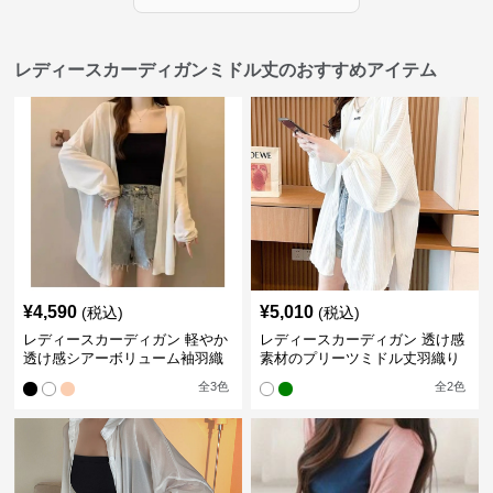
レディースカーディガンミドル丈のおすすめアイテム
¥
4,590
¥
5,010
(税込)
(税込)
レディースカーディガン 軽やか
レディースカーディガン 透け感
透け感シアーボリューム袖羽織
素材のプリーツミドル丈羽織り
りカーディガン
カーディガン
全
3
色
全
2
色