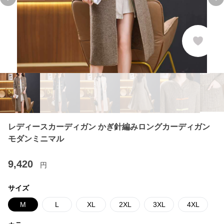
Previous slide
Ne
レディースカーディガン かぎ針編みロングカーディガン
モダンミニマル
9,420
円
サイズ
M
L
XL
2XL
3XL
4XL