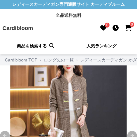
レディースカーディガン専門通販サイト カーディブルーム
全品送料無料
0
0
Cardibloom
商品を検索する
人気ランキング
Cardibloom TOP
›
ロング丈の一覧
›
レディースカーディガン か