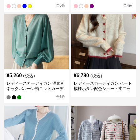
ィガン
ットカーディガン
全
5
色
全
4
色
¥
5,260
¥
6,780
(税込)
(税込)
レディースカーディガン 深めV
レディースカーディガン ハート
ネックバルーン袖ニットカーデ
模様ボタン配色ショート丈ニッ
ィガン
トカーディガン
全
3
色