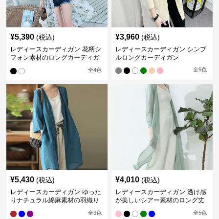
¥
5,390
¥
3,960
(税込)
(税込)
レディースカーディガン 花柄シ
レディースカーディガン シンプ
フォン素材のロングカーディガ
ルロングカーディガン
ン
全
6
色
全
4
色
¥
5,430
¥
4,010
(税込)
(税込)
レディースカーディガン ゆった
レディースカーディガン 透け感
りナチュラル綿麻素材の羽織り
が美しいシアー素材のロング丈
ロング丈カーディガン
カーディガン
全
3
色
全
5
色