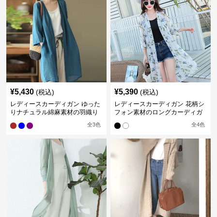
¥
5,430
¥
5,390
(税込)
(税込)
レディースカーディガン ゆった
レディースカーディガン 花柄シ
りナチュラル綿麻素材の羽織り
フォン素材のロングカーディガ
ロング丈カーディガン
ン
全
3
色
全
4
色