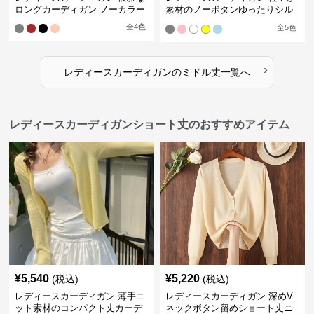
ロングカーディガン ノーカラー
素材のノーボタンゆったりシル
エットカーディガン
全
4
色
全
5
色
›
レディースカーディガン
の
ミドル丈
一覧へ
レディースカーディガンショート丈のおすすめアイテム
¥
5,540
¥
5,220
(税込)
(税込)
レディースカーディガン 薄手ニ
レディースカーディガン 深めV
ット素材のコンパクト丈カーデ
ネックボタン留めショート丈ニ