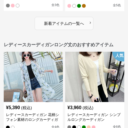
ドル丈カーディガン
全
3
色
全
5
色
›
新着アイテムの一覧へ
レディースカーディガンロング丈のおすすめアイテム
人気
¥
5,390
¥
3,960
(税込)
(税込)
レディースカーディガン 花柄シ
レディースカーディガン シンプ
フォン素材のロングカーディガ
ルロングカーディガン
ン
全
6
色
全
4
色