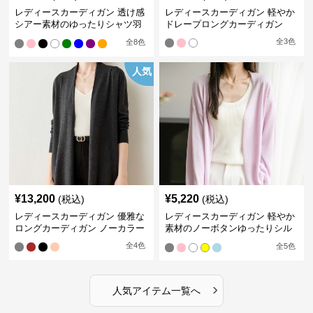
レディースカーディガン 透け感
レディースカーディガン 軽やか
シアー素材のゆったりシャツ羽
ドレープロングカーディガン
織り
全
3
色
全
8
色
人気
¥
13,200
¥
5,220
(税込)
(税込)
レディースカーディガン 優雅な
レディースカーディガン 軽やか
ロングカーディガン ノーカラー
素材のノーボタンゆったりシル
エットカーディガン
全
4
色
全
5
色
›
人気アイテム一覧へ