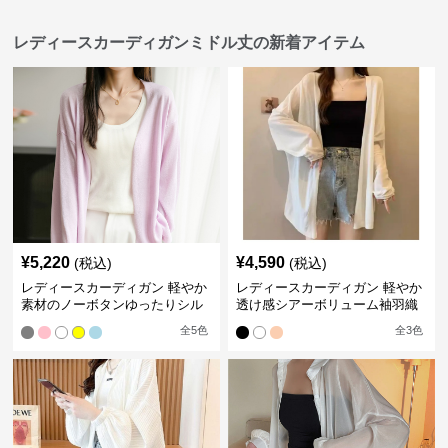
レディースカーディガンミドル丈の新着アイテム
¥
5,220
¥
4,590
(税込)
(税込)
レディースカーディガン 軽やか
レディースカーディガン 軽やか
素材のノーボタンゆったりシル
透け感シアーボリューム袖羽織
エットカーディガン
りカーディガン
全
5
色
全
3
色