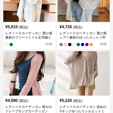
¥
5,010
¥
4,720
(税込)
(税込)
レディースカーディガン 透け感
レディースカーディガン 透け感
素材のプリーツミドル丈羽織り
シアー素材のゆったりシャツ羽
カーディガン
織り
全
2
色
全
8
色
¥
4,590
¥
5,220
(税込)
(税込)
レディースカーディガン 軽やか
レディースカーディガン 深めの
ドレープロングカーディガン
Vネックゆったりシルエットミ