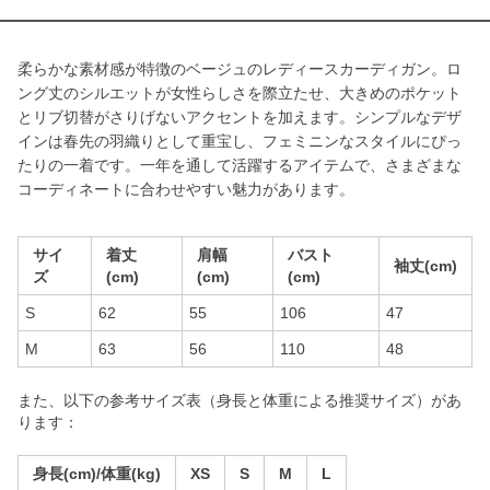
柔らかな素材感が特徴のベージュのレディースカーディガン。ロ
ング丈のシルエットが女性らしさを際立たせ、大きめのポケット
とリブ切替がさりげないアクセントを加えます。シンプルなデザ
インは春先の羽織りとして重宝し、フェミニンなスタイルにぴっ
たりの一着です。一年を通して活躍するアイテムで、さまざまな
コーディネートに合わせやすい魅力があります。
サイ
着丈
肩幅
バスト
袖丈(cm)
ズ
(cm)
(cm)
(cm)
S
62
55
106
47
M
63
56
110
48
また、以下の参考サイズ表（身長と体重による推奨サイズ）があ
ります：
身長(cm)/体重(kg)
XS
S
M
L