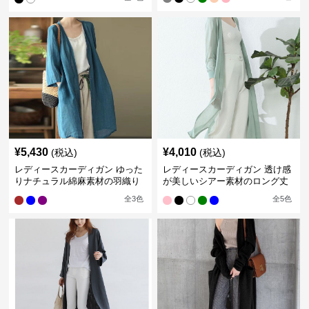
¥
5,430
¥
4,010
(税込)
(税込)
レディースカーディガン ゆった
レディースカーディガン 透け感
りナチュラル綿麻素材の羽織り
が美しいシアー素材のロング丈
ロング丈カーディガン
カーディガン
全
3
色
全
5
色