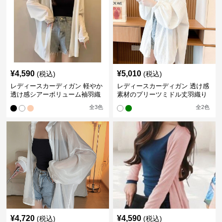
¥
4,590
¥
5,010
(税込)
(税込)
レディースカーディガン 軽やか
レディースカーディガン 透け感
透け感シアーボリューム袖羽織
素材のプリーツミドル丈羽織り
りカーディガン
カーディガン
全
3
色
全
2
色
¥
4,720
¥
4,590
(税込)
(税込)