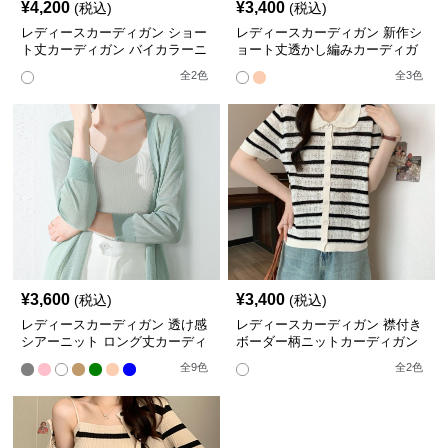
¥
4,200
¥
3,400
(税込)
(税込)
レディースカーディガン ショー
レディースカーディガン 新作シ
ト丈カーディガン バイカラーニ
ョート丈透かし編みカーディガ
ット羽織り
ン日焼け防止半袖
全
2
色
全
3
色
¥
3,600
¥
3,400
(税込)
(税込)
レディースカーディガン 透け感
レディースカーディガン 襟付き
シアーニット ロング丈カーディ
ボーダー柄ニットカーディガン
ガン 夏羽織り冷房対策
ショート丈半袖
全
9
色
全
2
色