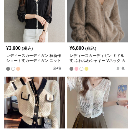
¥
3,600
¥
6,800
(税込)
(税込)
レディースカーディガン 秋新作
レディースカーディガン ミドル
ショート丈カーディガン ニット
丈 ふわふわシャギー Vネック カ
ボリューム袖 きれいめ やわらか
ーディガン
全
4
色
全
6
色