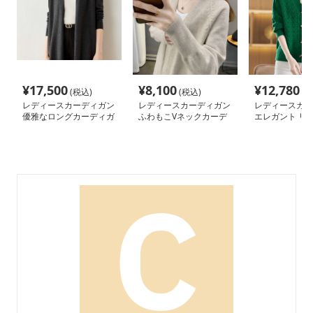
¥
17,500
¥
8,100
¥
12,780
(税込)
(税込)
(税
レディースカーディガン
レディースカーディガン
レディースカー
優雅なロングカーディガ
ふわもこVネックカーデ
エレガント リブ
ン ノーカラー
ィガン ミドル丈
レアカーディガ
ル丈カーディガ