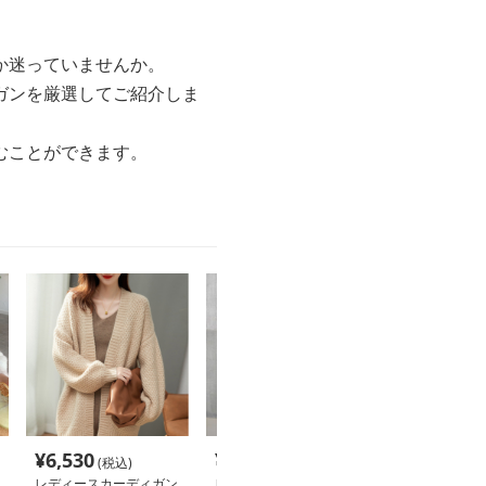
か迷っていませんか。
ガンを厳選してご紹介しま
むことができます。
¥
6,530
¥
5,000
¥
9,920
(税込)
(税込)
(税込
レディースカーディガン
レディースカーディガン
レディースカー