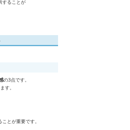
供することが
ト
感
の3点です。
ります。
ることが重要です。