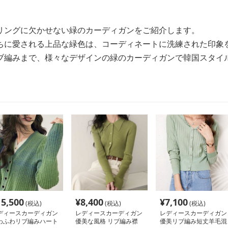
リングに欠かせない緑のカーディガンをご紹介します。
ちに愛される上品な緑色は、コーディネートに洗練された印象
ブ編みまで、様々なデザインの緑のカーディガンで韓国スタイ
15,500
¥
8,400
¥
7,100
(税込)
(税込)
(税込)
ディースカーディガン
レディースカーディガン
レディースカーディガン
わふわリブ編みハート
優美な風格 リブ編み襟
優美リブ編み短丈羊毛混