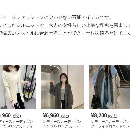
ディースファッションに欠かせない万能アイテムです。
りとしたシルエットが、大人の女性らしい上品な印象を演出し
で幅広いスタイルに合わせることができ、一枚羽織るだけでこ
3,960
¥
6,960
¥
8,200
(税込)
(税込)
(税込)
ディースカーディガン
レディースカーディガン
レディースカーディガン
ンプルロングカーディ
シンプル ロング カーデ
ストライプ柄ニットロン