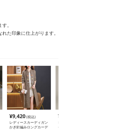
ます。
なれた印象に仕上がります。
¥
9,420
¥
17,440
¥
17,740
(税込)
(税込)
(税
レディースカーディガン
レディースカーディガン
レディースカー
かぎ針編みロングカーデ
モザイク柄フリンジカー
スター柄ニット