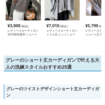
¥
3,800
¥
7,010
¥
5,790
(税込)
(税込)
(税込
レディースカーディガン
レディースカーディガン
レディースカー
2025秋冬新作 ショート
ミドル丈 ニットショー
ショート丈 花
丈カーディガン 着痩せ
ル ポンチョ風カーディ
袖カーディガン
羽織りニット 無地シン
ガン秋冬
プル
グレーのショート丈カーディガンで叶える大
人の洗練スタイルおすすめ25選
グレーのツイストデザインショート丈カーディガ
ン