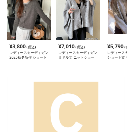
¥
3,800
¥
7,010
¥
5,790
(税込)
(税込)
(税込
レディースカーディガン
レディースカーディガン
レディースカー
2025秋冬新作 ショート
ミドル丈 ニットショー
ショート丈 花
丈カーディガン 着痩せ
ル ポンチョ風カーディ
袖カーディガン
羽織りニット 無地シン
ガン秋冬
プル