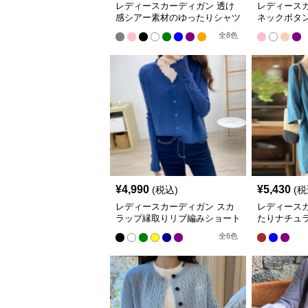
レディースカーディガン 透け
レディースカ
感シアー素材のゆったりシャツ
ネックボタ
羽織り
ットカーデ
全
8
色
¥
4,990
¥
5,430
(税込)
(税
レディースカーディガン スカ
レディース
ラップ縁取りリブ編みショート
たりナチュ
丈カーディガン
りロング丈
全
6
色