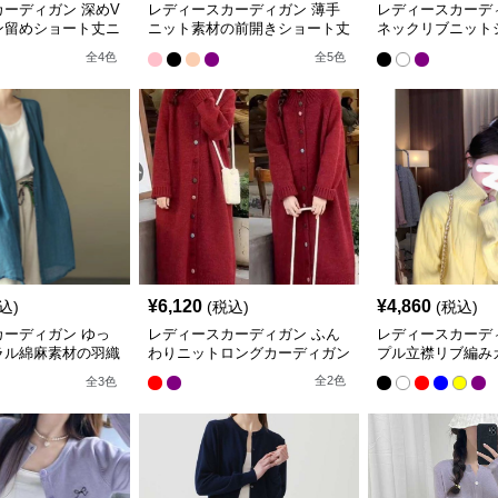
ーディガン 深めV
レディースカーディガン 薄手
レディースカーデ
ン留めショート丈ニ
ニット素材の前開きショート丈
ネックリブニット
ィガン
カーディガン
ーディガン
全
4
色
全
5
色
¥
6,120
¥
4,860
込)
(税込)
(税込)
カーディガン ゆっ
レディースカーディガン ふん
レディースカーデ
ラル綿麻素材の羽織
わりニットロングカーディガン
プル立襟リブ編み
カーディガン
全
2
色
全
3
色