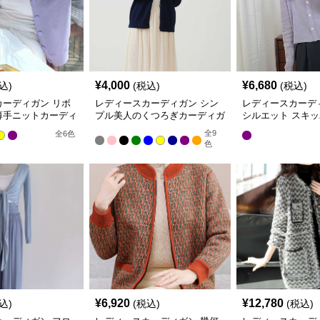
¥
4,000
¥
6,680
込)
(税込)
(税込)
カーディガン リボ
レディースカーディガン シン
レディースカーデ
薄手ニットカーディ
プル美人のくつろぎカーディガ
シルエット スキ
ート丈
ン ショートカーディガン
ィガン
全
9
全
6
色
色
¥
6,920
¥
12,780
込)
(税込)
(税込)