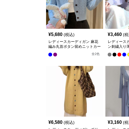
¥
5,680
¥
3,460
(税込)
(税
レディースカーディガン 麻花
レディース
編み丸首ボタン留めニットカー
ン刺繍入り
ディガン ショート丈
ガン ショ
全
2
色
¥
6,580
¥
3,160
(税込)
(税