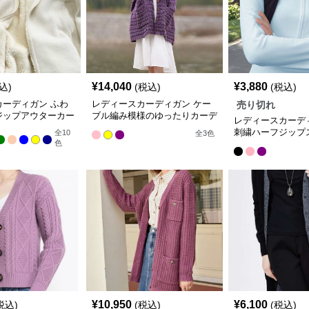
¥
14,040
¥
3,880
込)
(税込)
(税込)
カーディガン ふわ
レディースカーディガン ケー
売り切れ
ジップアウターカー
ブル編み模様のゆったりカーデ
レディースカーデ
ミドル丈
ィガン ロング丈
刺繍ハーフジップ
全
10
全
3
色
色
ーディガン
¥
10,950
¥
6,100
税込)
(税込)
(税込)