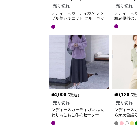
売り切れ
売り切れ
レディースカーディガン シン
レディース
プル美シルエット クルーネッ
編み模様の
ク羽織
¥
4,000
¥
6,120
(税込)
(税
売り切れ
売り切れ
レディースカーディガン ふん
レディース
わりもこもこ冬のセーター
らか天竺編
ガン