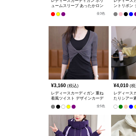
レディースカーディガン ボリ
レディース
ュームスリーブ あったかロン
ントリボン
グカーディガン
ン ショー
全
3
色
¥
3,160
¥
4,010
(税込)
(税
レディースカーディガン 重ね
レディース
着風ツイスト デザインカーデ
たりシアー
ィガン ショート丈
羽織り ミ
全
5
色