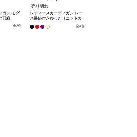
売り切れ
ィガン モダ
レディースカーディガン レー
グ羽織
ス装飾付きゆったりニットカー
ディガン
全
2
色
全
4
色