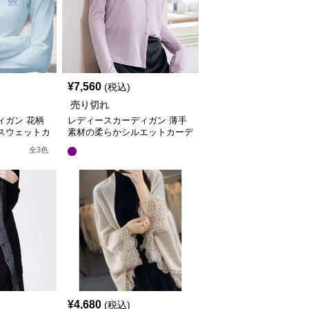
¥
7,560
(税込)
売り切れ
ィガン 花柄
レディースカーディガン 薄手
スウェットカ
素材の柔らかシルエットカーデ
ィガン ショート丈カーディガ
全
3
色
ン
¥
4,680
(税込)