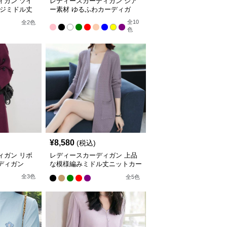
ィガン ツイ
レディースカーディガン シア
ンジミドル丈
ー素材 ゆるふわカーディガ
ン ロング丈
全
10
全
2
色
色
¥
8,580
(税込)
ィガン リボ
レディースカーディガン 上品
ディガン
な模様編みミドル丈ニットカー
ディガン
全
3
色
全
5
色