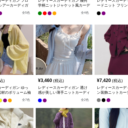
カーディガン フロ
レディースカーディガン 幾何
レディースカーデ
 シアーカーディガ
学柄ニットジャケット風カーデ
ードニット フリ
ト丈
ィガン
カーディガン
全
5
色
全
4
色
¥
3,460
¥
7,420
込)
(税込)
(税込)
カーディガン ゆっ
レディースカーディガン 透け
レディースカーデ
素材のボリューム袖
感が美しい薄手ニットカーディ
ン装飾ニットカー
ドル丈
ガン
全
7
色
全
2
色