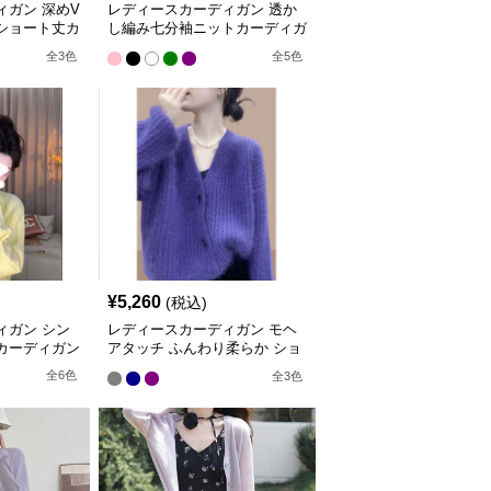
ィガン 深めV
レディースカーディガン 透か
ショート丈カ
し編み七分袖ニットカーディガ
ン
全
3
色
全
5
色
¥
5,260
(税込)
ィガン シン
レディースカーディガン モヘ
カーディガン
アタッチ ふんわり柔らか ショ
ート丈カーディガン
全
6
色
全
3
色