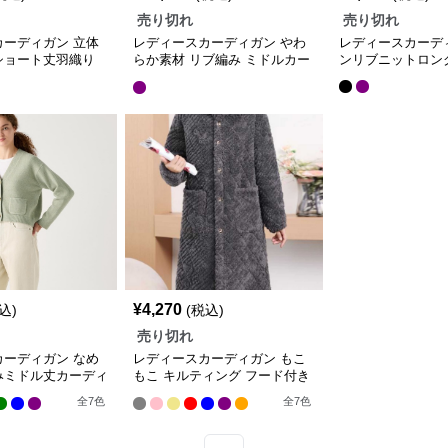
売り切れ
売り切れ
カーディガン 立体
レディースカーディガン やわ
レディースカーデ
ショート丈羽織り
らか素材 リブ編み ミドルカー
ンリブニットロン
ディガン
¥
4,270
込)
(税込)
売り切れ
カーディガン なめ
レディースカーディガン もこ
みミドル丈カーディ
もこ キルティング フード付き
ガウン
全
7
色
全
7
色