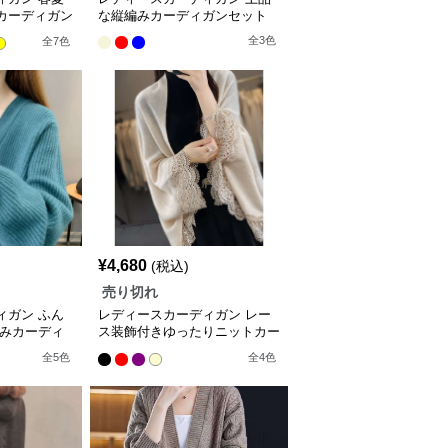
カーディガン
な縦編みカーディガンセット
全
3
色
全
7
色
¥
4,680
(税込)
売り切れ
ィガン ふん
レディースカーディガン レー
編みカーディ
ス装飾付きゆったりニットカー
ディガン
全
5
色
全
4
色