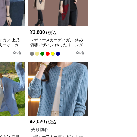
¥
3,800
(税込)
ィガン 上品
レディースカーディガン 斜め
丈ニットカー
切替デザイン ゆったりロング
カーディガン
全
5
色
全
6
色
¥
2,020
(税込)
売り切れ
ィガン 春夏
レディースカーディガン 上品