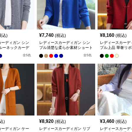
¥
7,740
¥
8,160
税込)
(税込)
(税込)
カーディガン シン
レディースカーディガン シン
レディースカーデ
クルーネックカーデ
プル清楚な柔らか素材ショート
プル上品 華奢リボ
ョート丈
カーディガン
ョート丈カーディ
全
5
色
全
5
色
¥
8,920
¥
3,460
込)
(税込)
(税込)
カーディガン ケー
レディースカーディガン リブ
レディースカーデ