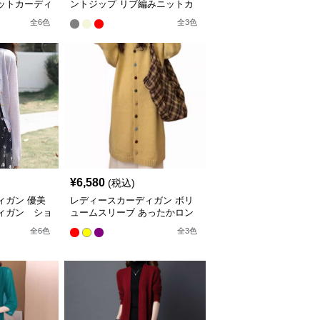
ットカーディ
ントジップ リブ編みニットカ
ーディガン ミドル丈カーディ
全
6
色
全
3
色
ガン
¥
6,580
(税込)
ィガン 優美
レディースカーディガン ボリ
ィガン ショ
ュームスリーブ あったかロン
ン
グカーディガン
全
6
色
全
3
色