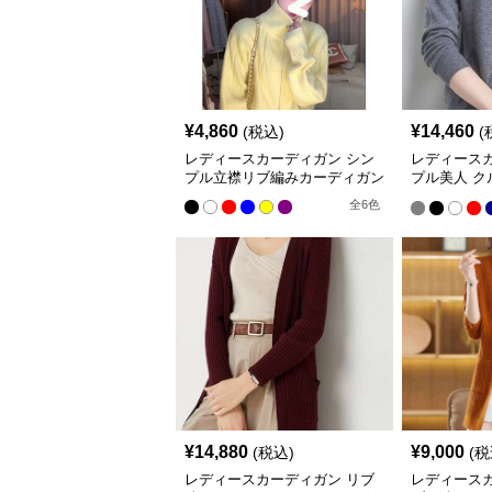
¥
4,860
¥
14,460
(税込)
(
レディースカーディガン シン
レディース
プル立襟リブ編みカーディガン
プル美人 
ィガン シ
全
6
色
¥
14,880
¥
9,000
(税込)
(税
レディースカーディガン リブ
レディース