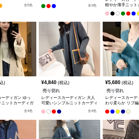
きシャツ ショート丈
軽やか薄手ニット
全
5
色
全
3
色
長袖羽織り
¥
4,840
¥
5,680
込)
(税込)
(税込)
売り切れ
売り切れ
カーディガン ゆっ
レディースカーディガン 大人
レディースカーデ
りニットカーディガ
可愛いシンプルニットカーディ
わり柔らか リブ
ガン
ガン
全
4
色
全
4
色