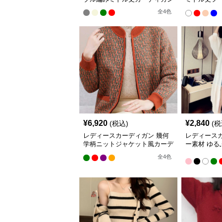
ン 冷房対策
全
4
色
¥
6,920
¥
2,840
(税込)
(税
レディースカーディガン 幾何
レディース
学柄ニットジャケット風カーデ
ー素材 ゆ
ィガン
ン ロング
全
4
色