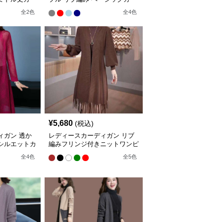
ディガン ミドル丈
全
2
色
全
4
色
¥
5,680
(税込)
ィガン 透か
レディースカーディガン リブ
シルエットカ
編みフリンジ付きニットワンピ
グ丈カーディ
ース
全
4
色
全
5
色