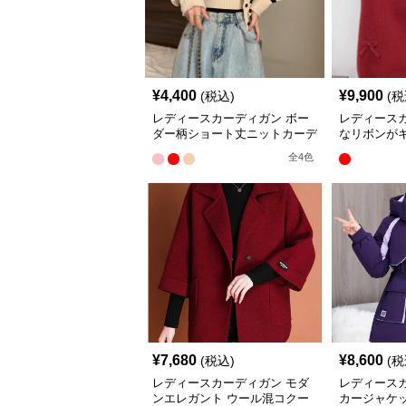
¥
4,400
¥
9,900
(税込)
(税
レディースカーディガン ボー
レディース
ダー柄ショート丈ニットカーデ
なリボンが
ィガン キャミソール二点セッ
カーディガ
全
4
色
ト
¥
7,680
¥
8,600
(税込)
(税
レディースカーディガン モダ
レディース
ンエレガント ウール混コクー
カージャケ