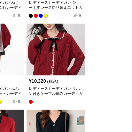
ィガン ねじ
レディースカーディガン ショ
ふわカーディ
ート丈レース切り替えニットカ
ーディガン長袖秋冬
全
3
色
全
6
色
¥
10,320
(税込)
ィガン ふん
レディースカーディガン リボ
ットカーディ
ン付きケーブル編みカーディガ
ーディガン
ン
全
7
色