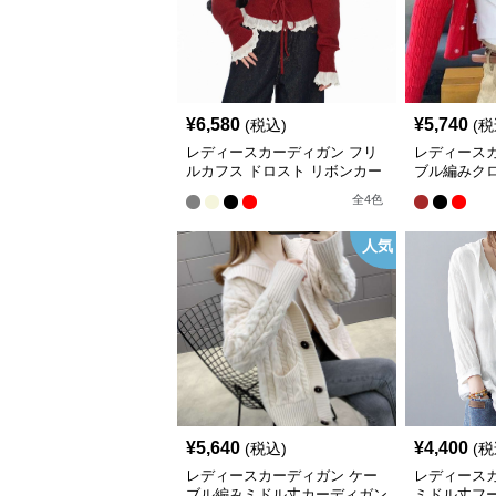
¥
6,580
¥
5,740
(税込)
(税
レディースカーディガン フリ
レディース
ルカフス ドロスト リボンカー
ブル編みク
ディガン ミドル丈カーディガ
ン ショー
全
4
色
ン
人気
¥
5,640
¥
4,400
(税込)
(税
レディースカーディガン ケー
レディース
ブル編みミドル丈カーディガン
ミドル丈フ