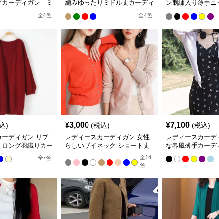
ブカーディガン ミ
編みゆったりミドル丈カーディ
ン刺繍入り薄手ニ
ディガン
ガン
ガン ショート丈
全
4
色
全
4
色
¥
3,000
¥
7,100
込)
(税込)
(税込)
カーディガン リブ
レディースカーディガン 女性
レディースカーデ
りロング羽織りカー
らしいブイネック ショート丈
な春風薄手カーデ
カーディガン 羽織 冷房対策 多
ート丈カーディガ
全
14
全
7
色
色展開
色