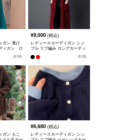
¥
9,000
(税込)
ィガン 透け
レディースカーディガン シン
ディガン ロ
プル リブ編み ロングカーディ
ガン
全
3
色
全
2
色
¥
6,680
(税込)
ィガン もこ
レディースカーディガン シン
ミドル丈カー
プル リブ編み ベーシックカー