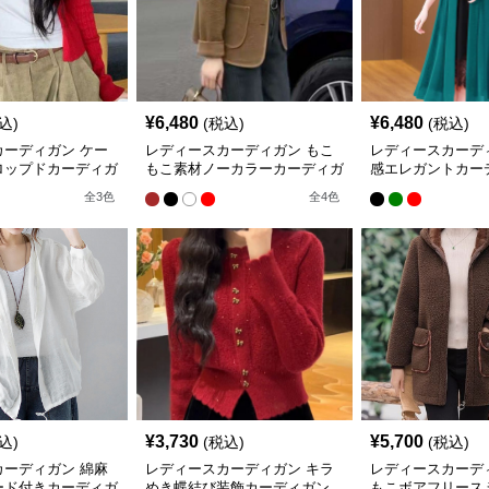
¥
6,480
¥
6,480
込)
(税込)
(税込)
カーディガン ケー
レディースカーディガン もこ
レディースカーデ
ロップドカーディガ
もこ素材ノーカラーカーディガ
感エレガントカー
ト丈
ン
ング丈
全
3
色
全
4
色
¥
3,730
¥
5,700
込)
(税込)
(税込)
カーディガン 綿麻
レディースカーディガン キラ
レディースカーデ
ード付きカーディガ
めき蝶結び装飾カーディガン
もこボアフリース