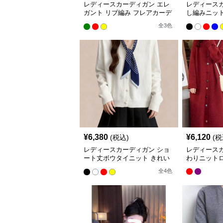
レディースカーディガン エレ
レディース
ガント リブ編み フレアカーデ
し編みニッ
ィガン ミドル丈カーディガン
ガン
全
3
色
¥
6,380
¥
6,120
(税込)
(税
レディースカーディガン ショ
レディース
ート丈ボウタイニット きれい
わりニット
め秋冬カーディガン
全
4
色