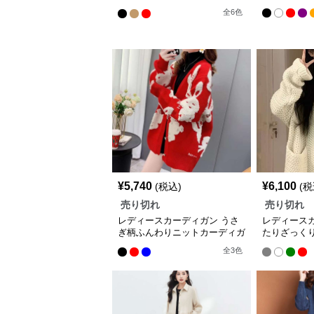
ンコート
全
6
色
¥
5,740
¥
6,100
(税込)
(税
売り切れ
売り切れ
レディースカーディガン うさ
レディース
ぎ柄ふんわりニットカーディガ
たりざっく
ン
ン
全
3
色