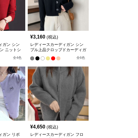
¥
3,160
(税込)
ィガン シン
レディースカーディガン シン
ン ニットシ
プル上品クロップドカーディガ
ガン
ン
全
4
色
全
6
色
¥
4,650
(税込)
ィガン リボ
レディースカーディガン フロ