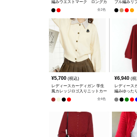
編みウエストマーク ロングカ
ブル編みリ
ーディガン
ドル丈カー
全
2
色
¥
5,700
¥
6,940
(税込)
(税
レディースカーディガン 学生
レディース
風カレッジロゴ入りニットカー
編みゆった
ディガン
ディガン
全
4
色