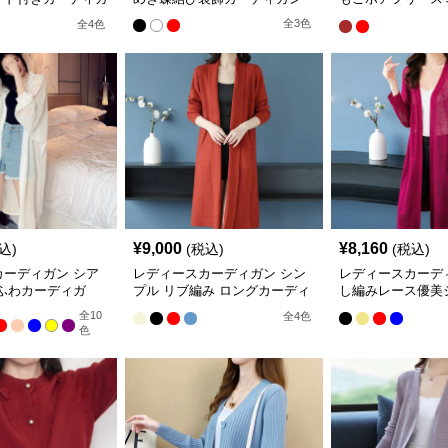
 紫外線防止
ディガン
全
3
色
全
4
色
¥
9,000
¥
8,160
込)
(税込)
(税込)
カーディガン シア
レディースカーディガン シン
レディースカーデ
るふわカーディガ
プル リブ編み ロングカーディ
し編みレース優美
丈
ガン
ーディガン ロン
全
10
全
4
色
ガン
色