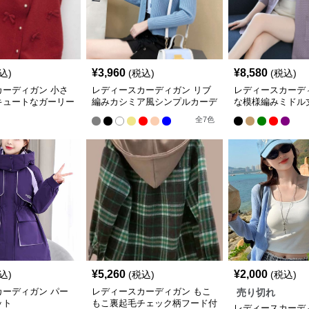
¥
3,960
¥
8,580
込)
(税込)
(税込)
カーディガン 小さ
レディースカーディガン リブ
レディースカーデ
キュートなガーリー
編みカシミア風シンプルカーデ
な模様編みミドル
ン ミドル丈
ィガン
ディガン
全
7
色
¥
5,260
¥
2,000
込)
(税込)
(税込)
カーディガン パー
レディースカーディガン もこ
売り切れ
ット
もこ裏起毛チェック柄フード付
レディースカーデ