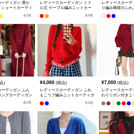
カーディガン 透か
レディースカーディガン ミド
レディースカーデ
トショートカーディ
ル丈 ケーブル編みニットカー
り編み模様のふわ
ディガン ビッグ襟
ガン ショート丈
全
5
色
全
5
色
¥
4,060
¥
7,000
込)
(税込)
(税込)
カーディガン ふん
レディースカーディガン ふわ
レディースカーデ
ロングカーディガン
もこリブ編みニットカーディガ
わりリボン付きニ
ン ミドル丈カーディガン
ガン ミドル丈カ
全
2
色
全
2
色