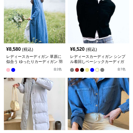
¥
8,580
¥
6,520
(税込)
(税込)
レディースカーディガン 草原に
レディースカーディガン シンプ
似合う ゆったりカーディガン 羽
ル着回しベーシックカーディガ
織りもの
ン ショート丈
全
2
色
全
7
色