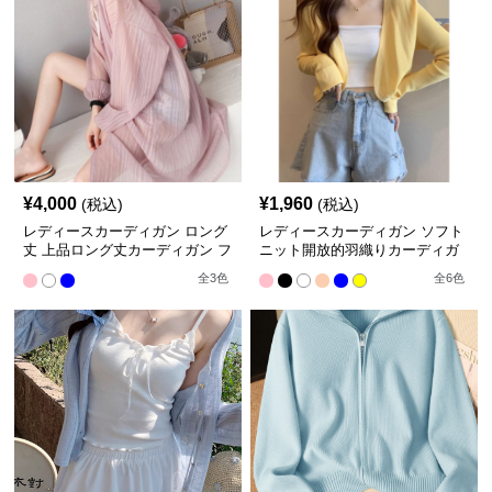
¥
4,000
¥
1,960
(税込)
(税込)
レディースカーディガン ロング
レディースカーディガン ソフト
丈 上品ロング丈カーディガン フ
ニット開放的羽織りカーディガ
ード付き薄手無地
ン
全
3
色
全
6
色