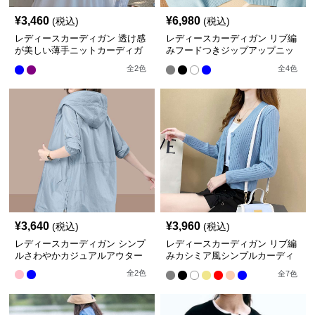
¥
3,460
¥
6,980
(税込)
(税込)
レディースカーディガン 透け感
レディースカーディガン リブ編
が美しい薄手ニットカーディガ
みフードつきジップアップニッ
ン
トカーディガン
全
2
色
全
4
色
¥
3,640
¥
3,960
(税込)
(税込)
レディースカーディガン シンプ
レディースカーディガン リブ編
ルさわやかカジュアルアウター
みカシミア風シンプルカーディ
ガン
全
2
色
全
7
色