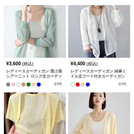
¥
3,600
¥
4,400
(税込)
(税込)
レディースカーディガン 透け感
レディースカーディガン 綿麻ミ
シアーニット ロング丈カーディ
ドル丈フード付きカーディガン
ガン 夏羽織り冷房対策
冷房対策 紫外線防止
全
9
色
全
4
色