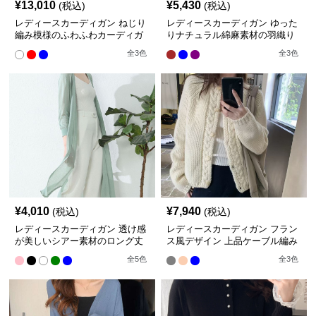
¥
13,010
¥
5,430
(税込)
(税込)
レディースカーディガン ねじり
レディースカーディガン ゆった
編み模様のふわふわカーディガ
りナチュラル綿麻素材の羽織り
ン ショート丈
ロング丈カーディガン
全
3
色
全
3
色
¥
4,010
¥
7,940
(税込)
(税込)
レディースカーディガン 透け感
レディースカーディガン フラン
が美しいシアー素材のロング丈
ス風デザイン 上品ケーブル編み
カーディガン
ショート丈 ニットカーディガン
全
5
色
全
3
色