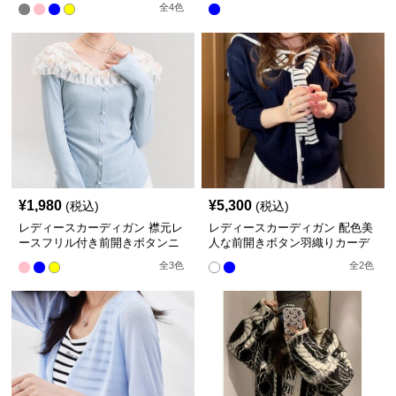
全
4
色
¥
1,980
¥
5,300
(税込)
(税込)
レディースカーディガン 襟元レ
レディースカーディガン 配色美
ースフリル付き前開きボタンニ
人な前開きボタン羽織りカーデ
ットカーディガン
ィガン
全
3
色
全
2
色