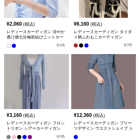
¥
2,060
¥
6,160
(税込)
(税込)
レディースカーディガン 涼やか
レディースカーディガン タイダ
透け感七分袖前結びニットカー
イ柄ふわもこカーディガン
ディガン ショート丈
全
3
色
全
2
色
¥
3,160
¥
12,360
(税込)
(税込)
レディースカーディガン フロン
レディースカーディガン プリー
トリボン シアーカーディガン
ツデザイン ウエストシェイプ ト
ショート丈
レンチコート
全
5
色