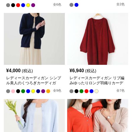
ン ショート丈
全
2
色
全
6
色
¥
4,000
¥
6,940
(税込)
(税込)
レディースカーディガン シンプ
レディースカーディガン リブ編
ル美人のくつろぎカーディガ
みゆったりロング羽織りカーデ
ン ショートカーディガン
ィガン
全
9
色
全
7
色