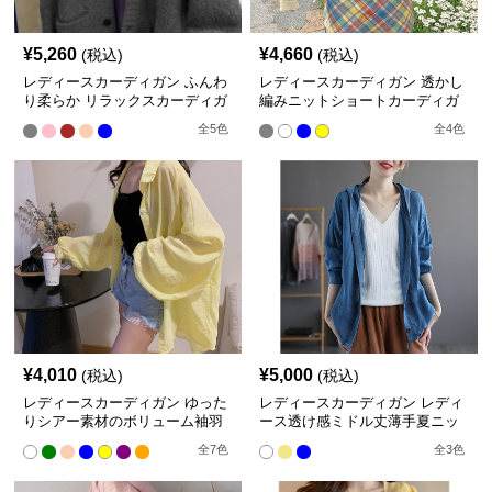
¥
5,260
¥
4,660
(税込)
(税込)
レディースカーディガン ふんわ
レディースカーディガン 透かし
り柔らか リラックスカーディガ
編みニットショートカーディガ
ン
ン
全
5
色
全
4
色
¥
4,010
¥
5,000
(税込)
(税込)
レディースカーディガン ゆった
レディースカーディガン レディ
りシアー素材のボリューム袖羽
ース透け感ミドル丈薄手夏ニッ
織り ミドル丈
トカーディガン
全
7
色
全
3
色