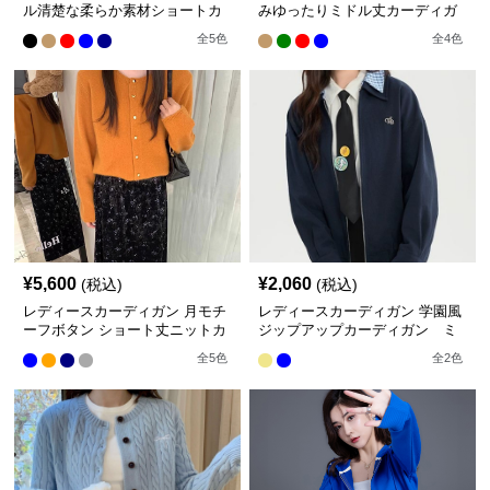
ル清楚な柔らか素材ショートカ
みゆったりミドル丈カーディガ
ーディガン
ン
全
5
色
全
4
色
¥
5,600
¥
2,060
(税込)
(税込)
レディースカーディガン 月モチ
レディースカーディガン 学園風
ーフボタン ショート丈ニットカ
ジップアップカーディガン ミ
ーディガン
ドル丈カーディガン
全
5
色
全
2
色