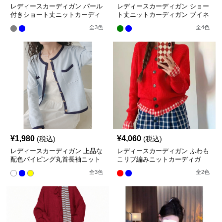
レディースカーディガン パール
レディースカーディガン ショー
付きショート丈ニットカーディ
ト丈ニットカーディガン ブイネ
ガン大人可愛い
ック長袖秋冬
全
3
色
全
4
色
¥
1,980
¥
4,060
(税込)
(税込)
レディースカーディガン 上品な
レディースカーディガン ふわも
配色パイピング丸首長袖ニット
こリブ編みニットカーディガ
カーディガン ショート丈
ン ミドル丈カーディガン
全
3
色
全
2
色