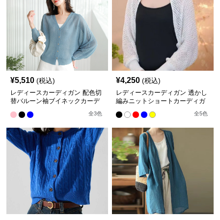
¥
5,510
¥
4,250
(税込)
(税込)
レディースカーディガン 配色切
レディースカーディガン 透かし
替バルーン袖ブイネックカーデ
編みニットショートカーディガ
ィガン
ン
全
3
色
全
5
色