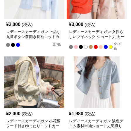
¥
2,000
¥
3,000
(税込)
(税込)
レディースカーディガン 上品な
レディースカーディガン 女性ら
丸首ボタン前開き長袖ニットカ
しいブイネック ショート丈 カー
ーディガン ショート丈カーデ
ディガン 羽織 冷房対策 多色展
全
14
全
3
色
ィガン
開
色
¥
2,000
¥
1,980
(税込)
(税込)
レディースカーディガン 小花柄
レディースカーディガン 淡色デ
フード付きゆったりニットカー
ニム素材半袖ショート丈羽織り
ディガン
ジャケット