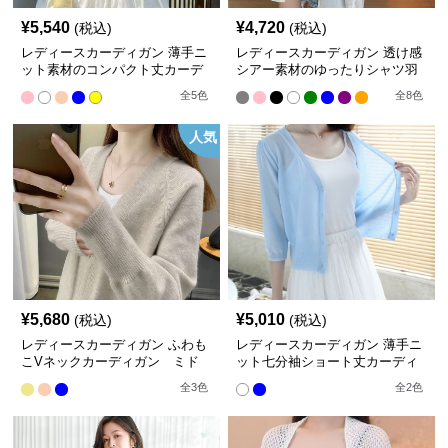
¥
5,540
¥
4,720
(税込)
(税込)
レディースカーディガン 薄手ニ
レディースカーディガン 透け感
ット素材のコンパクト丈カーデ
シアー素材のゆったりシャツ羽
ィガン
織り
全
5
色
全
8
色
人気
¥
5,680
¥
5,010
(税込)
(税込)
レディースカーディガン ふわも
レディースカーディガン 薄手ニ
こVネックカーディガン ミド
ット七分袖ショート丈カーディ
ル丈
ガン
全
3
色
全
2
色