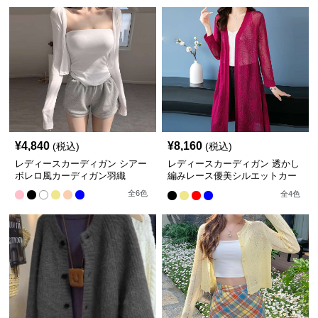
¥
4,840
¥
8,160
(税込)
(税込)
レディースカーディガン シアー
レディースカーディガン 透かし
ボレロ風カーディガン羽織
編みレース優美シルエットカー
ディガン ロング丈カーディガ
全
6
色
全
4
色
ン