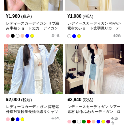
¥
1,980
¥
1,980
(税込)
(税込)
レディースカーディガン リブ編
レディースカーディガン 軽やか
み半袖ショート丈カーディガン
素材のショート丈羽織りカーデ
ィガン
全
6
色
全
3
色
¥
2,000
¥
2,840
(税込)
(税込)
レディースカーディガン 涼感紫
レディースカーディガン シアー
外線対策軽量長袖羽織りシャツ
素材 ゆるふわカーディガン ロ
ング丈
全
4
色
全
10
色