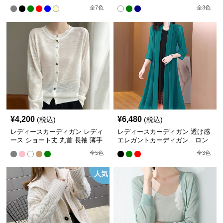
ィガン
ン薄手ノーカラー羽織り
全
7
色
全
3
色
¥
4,200
¥
6,480
(税込)
(税込)
レディースカーディガン レディ
レディースカーディガン 透け感
ース ショート丈 丸首 長袖 薄手
エレガントカーディガン ロン
カーディガン
グ丈
全
5
色
全
3
色
人気