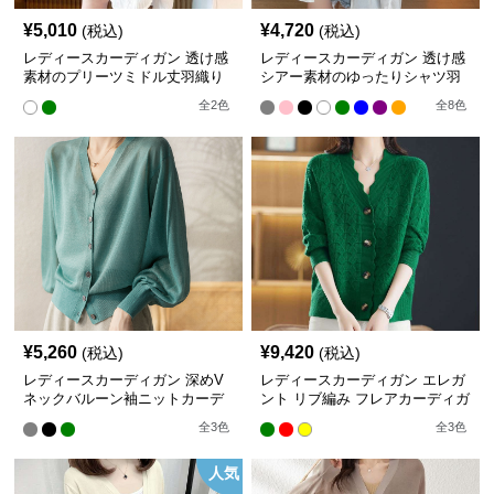
¥
5,010
¥
4,720
(税込)
(税込)
レディースカーディガン 透け感
レディースカーディガン 透け感
素材のプリーツミドル丈羽織り
シアー素材のゆったりシャツ羽
カーディガン
織り
全
2
色
全
8
色
¥
5,260
¥
9,420
(税込)
(税込)
レディースカーディガン 深めV
レディースカーディガン エレガ
ネックバルーン袖ニットカーデ
ント リブ編み フレアカーディガ
ィガン
ン ミドル丈カーディガン
全
3
色
全
3
色
人気