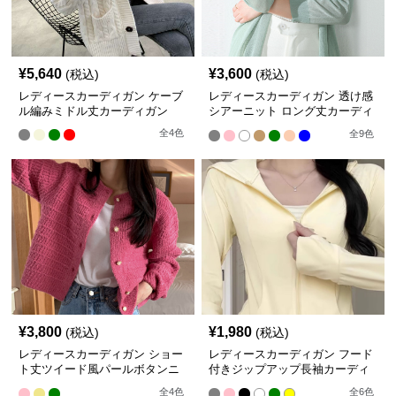
¥
5,640
¥
3,600
(税込)
(税込)
レディースカーディガン ケーブ
レディースカーディガン 透け感
ル編みミドル丈カーディガン
シアーニット ロング丈カーディ
ガン 夏羽織り冷房対策
全
4
色
全
9
色
¥
3,800
¥
1,980
(税込)
(税込)
レディースカーディガン ショー
レディースカーディガン フード
ト丈ツイード風パールボタンニ
付きジップアップ長袖カーディ
ットカーディガン
ガン
全
4
色
全
6
色