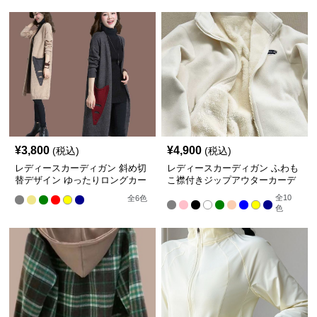
¥
3,800
¥
4,900
(税込)
(税込)
レディースカーディガン 斜め切
レディースカーディガン ふわも
替デザイン ゆったりロングカー
こ襟付きジップアウターカーデ
ディガン
ィガン ミドル丈
全
10
全
6
色
色