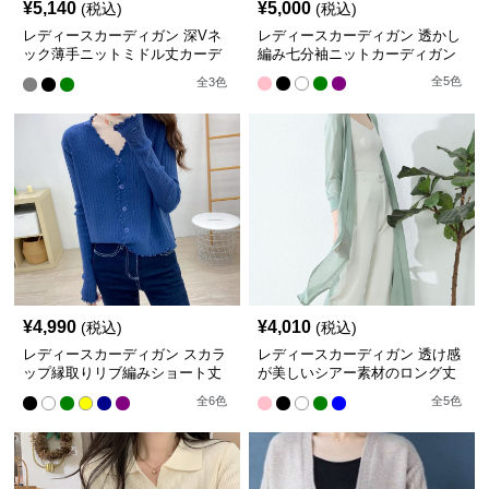
¥
5,140
¥
5,000
(税込)
(税込)
レディースカーディガン 深Vネ
レディースカーディガン 透かし
ック薄手ニットミドル丈カーデ
編み七分袖ニットカーディガン
ィガン
全
5
色
全
3
色
¥
4,990
¥
4,010
(税込)
(税込)
レディースカーディガン スカラ
レディースカーディガン 透け感
ップ縁取りリブ編みショート丈
が美しいシアー素材のロング丈
カーディガン
カーディガン
全
6
色
全
5
色