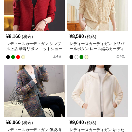
¥
8,160
¥
8,580
(税込)
(税込)
レディースカーディガン シンプ
レディースカーディガン 上品パ
ル上品 華奢リボン ニットショー
ールボタン レース編みカーディ
ト丈カーディガン
ガン
全
4
色
全
4
色
¥
6,060
¥
9,040
(税込)
(税込)
レディースカーディガン 伝統柄
レディースカーディガン ゆった