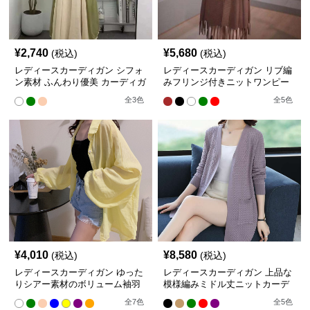
¥
2,740
¥
5,680
(税込)
(税込)
レディースカーディガン シフォ
レディースカーディガン リブ編
ン素材 ふんわり優美 カーディガ
みフリンジ付きニットワンピー
ン ロング丈カーディガン
ス
全
3
色
全
5
色
¥
4,010
¥
8,580
(税込)
(税込)
レディースカーディガン ゆった
レディースカーディガン 上品な
りシアー素材のボリューム袖羽
模様編みミドル丈ニットカーデ
織り ミドル丈
ィガン
全
7
色
全
5
色