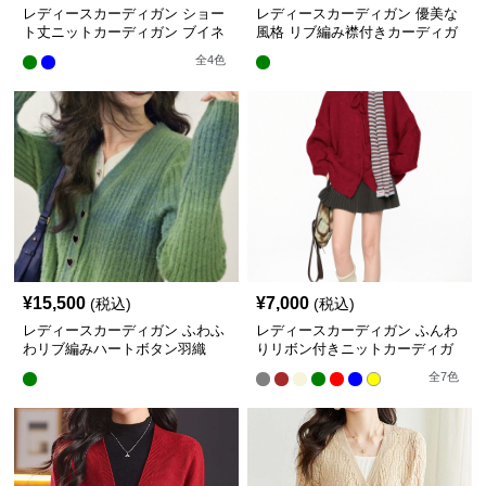
レディースカーディガン ショー
レディースカーディガン 優美な
ト丈ニットカーディガン ブイネ
風格 リブ編み襟付きカーディガ
ック長袖秋冬
ン ショート丈カーディガン
全
4
色
¥
15,500
¥
7,000
(税込)
(税込)
レディースカーディガン ふわふ
レディースカーディガン ふんわ
わリブ編みハートボタン羽織
りリボン付きニットカーディガ
ショート丈
ン ミドル丈カーディガン
全
7
色