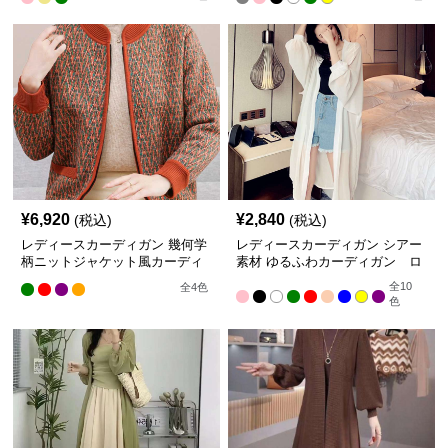
¥
6,920
¥
2,840
(税込)
(税込)
レディースカーディガン 幾何学
レディースカーディガン シアー
柄ニットジャケット風カーディ
素材 ゆるふわカーディガン ロ
ガン
ング丈
全
10
全
4
色
色