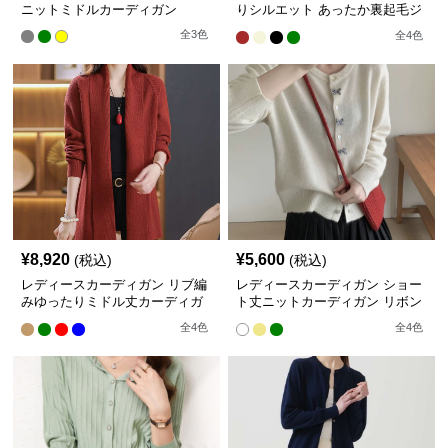
ニットミドルカーディガン
りシルエット あったか裏起毛ジ
ップパーカー ショート丈
全
3
色
全
4
色
¥
8,920
¥
5,600
(税込)
(税込)
レディースカーディガン リブ編
レディースカーディガン ショー
みゆったりミドル丈カーディガ
ト丈ニットカーディガン リボン
ン
ボタン付き
全
4
色
全
4
色