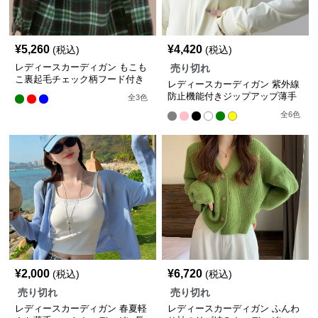
¥
5,260
¥
4,420
(税込)
(税込)
レディースカーディガン もこも
売り切れ
こ裏起毛チェック柄フード付き
レディースカーディガン 紫外線
シャツ ショート丈
防止機能付きジップアップ薄手
全
3
色
カーディガン
全
6
色
¥
2,000
¥
6,720
(税込)
(税込)
売り切れ
売り切れ
レディースカーディガン 春夏軽
レディースカーディガン ふんわ