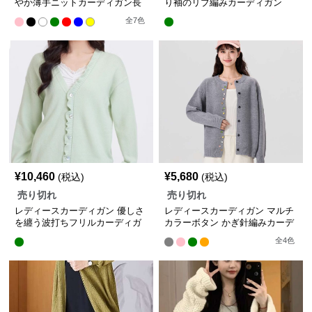
やか薄手ニットカーディガン長
り袖のリブ編みカーディガン
袖羽織り
ショート丈
全
7
色
¥
10,460
¥
5,680
(税込)
(税込)
売り切れ
売り切れ
レディースカーディガン 優しさ
レディースカーディガン マルチ
を纏う波打ちフリルカーディガ
カラーボタン かぎ針編みカーデ
ン ショート丈
ィガン
全
4
色